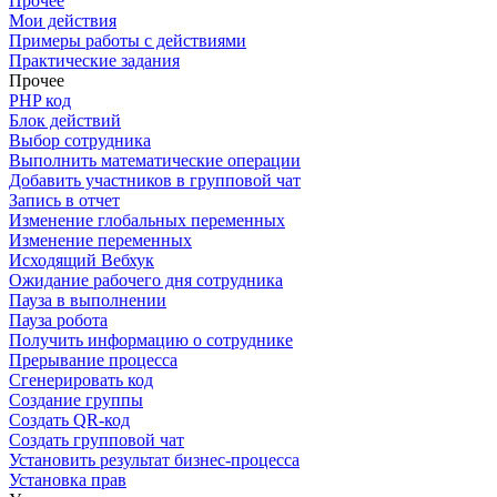
Прочее
Мои действия
Примеры работы с действиями
Практические задания
Прочее
PHP код
Блок действий
Выбор сотрудника
Выполнить математические операции
Добавить участников в групповой чат
Запись в отчет
Изменение глобальных переменных
Изменение переменных
Исходящий Вебхук
Ожидание рабочего дня сотрудника
Пауза в выполнении
Пауза робота
Получить информацию о сотруднике
Прерывание процесса
Сгенерировать код
Создание группы
Создать QR-код
Создать групповой чат
Установить результат бизнес-процесса
Установка прав