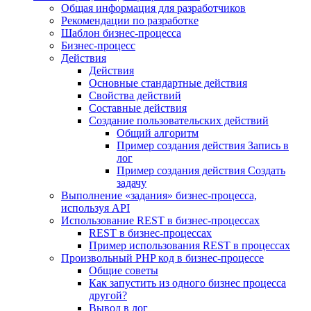
Общая информация для разработчиков
Рекомендации по разработке
Шаблон бизнес-процесса
Бизнес-процесс
Действия
Действия
Основные стандартные действия
Свойства действий
Составные действия
Создание пользовательских действий
Общий алгоритм
Пример создания действия Запись в
лог
Пример создания действия Создать
задачу
Выполнение «задания» бизнес-процесса,
используя API
Использование REST в бизнес-процессах
REST в бизнес-процессах
Пример использования REST в процессах
Произвольный PHP код в бизнес-процессе
Общие советы
Как запустить из одного бизнес процесса
другой?
Вывод в лог