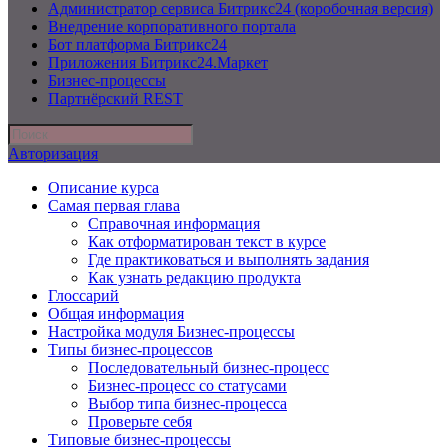
Администратор сервиса Битрикс24 (коробочная версия)
Внедрение корпоративного портала
Бот платформа Битрикс24
Приложения Битрикс24.Маркет
Бизнес-процессы
Партнёрский REST
Авторизация
Описание курса
Самая первая глава
Справочная информация
Как отформатирован текст в курсе
Где практиковаться и выполнять задания
Как узнать редакцию продукта
Глоссарий
Общая информация
Настройка модуля Бизнес-процессы
Типы бизнес-процессов
Последовательный бизнес-процесс
Бизнес-процесс со статусами
Выбор типа бизнес-процесса
Проверьте себя
Типовые бизнес-процессы