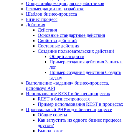
Общая информация для разработчиков
Рекомендации по разработке
Шаблон бизнес-процесса
Бизнес-процесс
Действия
Действия
Основные стандартные действия
Свойства действий
Составные действия
Создание пользовательских действий
Общий алгоритм
Пример создания действия Запись в
лог
Пример создания действия Создать
задачу
Выполнение «задания» бизнес-процесса,
используя API
Использование REST в бизнес-процессах
REST в бизнес-процессах
Пример использования REST в процессах
Произвольный PHP код в бизнес-процессе
Общие советы
Как запустить из одного бизнес процесса
другой?
Вывод в лог