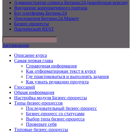
Администратор сервиса Битрикс24 (коробочная версия)
Внедрение корпоративного портала
Бот платформа Битрикс24
Приложения Битрикс24.Маркет
Бизнес-процессы
Партнёрский REST
Авторизация
Описание курса
Самая первая глава
Справочная информация
Как отформатирован текст в курсе
Где практиковаться и выполнять задания
Как узнать редакцию продукта
Глоссарий
Общая информация
Настройка модуля Бизнес-процессы
Типы бизнес-процессов
Последовательный бизнес-процесс
Бизнес-процесс со статусами
Выбор типа бизнес-процесса
Проверьте себя
Типовые бизнес-процессы