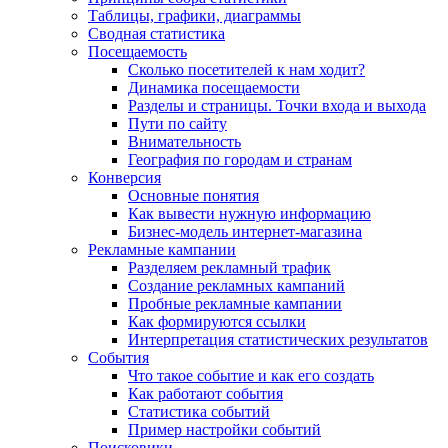
Таблицы, графики, диаграммы
Сводная статистика
Посещаемость
Сколько посетителей к нам ходит?
Динамика посещаемости
Разделы и страницы. Точки входа и выхода
Пути по сайту
Внимательность
География по городам и странам
Конверсия
Основные понятия
Как вывести нужную информацию
Бизнес-модель интернет-магазина
Рекламные кампании
Разделяем рекламный трафик
Создание рекламных кампаний
Пробные рекламные кампании
Как формируются ссылки
Интерпретация статистических результатов
События
Что такое событие и как его создать
Как работают события
Статистика событий
Пример настройки событий
Поисковики