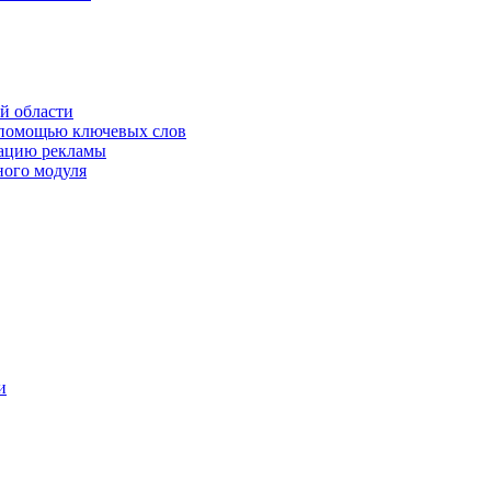
й области
 помощью ключевых слов
кацию рекламы
ного модуля
и