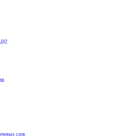
.0)?
ии
ючевых слов