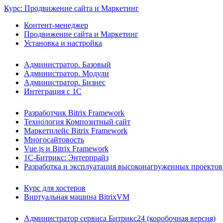
Курс: Продвижение сайта и Маркетинг
Контент-менеджер
Продвижение сайта и Маркетинг
Установка и настройка
Администратор. Базовый
Администратор. Модули
Администратор. Бизнес
Интеграция с 1С
Разработчик Bitrix Framework
Технология Композитный сайт
Маркетплейс Bitrix Framework
Многосайтовость
Vue.js и Bitrix Framework
1С-Битрикс: Энтерпрайз
Разработка и эксплуатация высоконагруженных проектов
Курс для хостеров
Виртуальная машина BitrixVM
Администратор сервиса Битрикс24 (коробочная версия)