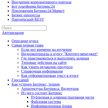
Внедрение корпоративного портала
Бот платформа Битрикс24
Приложения Битрикс24.Маркет
Бизнес-процессы
Партнёрский REST
Авторизация
Описание курса
Самая первая глава
Если нет времени на изучение
Видеоматериалы к курсу "Контент-менеджер"
Где практиковаться и выполнять задания
Типовые действия на сайте
Как узнать редакцию продукта
Справочная информация
Как отформатирован текст в курсе
Глоссарий
Как устроен Битрикс, теория
Архитектура Битрикса. Видеоурок
Из чего состоит Битрикс
Публичная и административная части
Файловая система
Информационные блоки