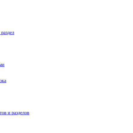
 раздел
ми
ока
ов и разделов