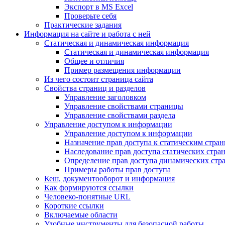
Экспорт в MS Excel
Проверьте себя
Практические задания
Информация на сайте и работа с ней
Статическая и динамическая информация
Статическая и динамическая информация
Общее и отличия
Пример размещения информации
Из чего состоит страница сайта
Свойства страниц и разделов
Управление заголовком
Управление свойствами страницы
Управление свойствами раздела
Управление доступом к информации
Управление доступом к информации
Назначение прав доступа к статическим стра
Наследование прав доступа статических стра
Определение прав доступа динамических стр
Примеры работы прав доступа
Кеш, документооборот и информация
Как формируются ссылки
Человеко-понятные URL
Короткие ссылки
Включаемые области
Удобные инструменты для безопасной работы