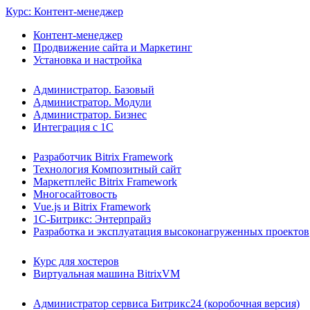
Курс: Контент-менеджер
Контент-менеджер
Продвижение сайта и Маркетинг
Установка и настройка
Администратор. Базовый
Администратор. Модули
Администратор. Бизнес
Интеграция с 1С
Разработчик Bitrix Framework
Технология Композитный сайт
Маркетплейс Bitrix Framework
Многосайтовость
Vue.js и Bitrix Framework
1С-Битрикс: Энтерпрайз
Разработка и эксплуатация высоконагруженных проектов
Курс для хостеров
Виртуальная машина BitrixVM
Администратор сервиса Битрикс24 (коробочная версия)