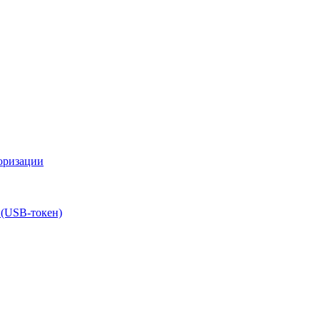
оризации
 (USB-токен)