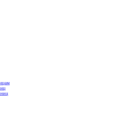
ницам
ниц
аниц