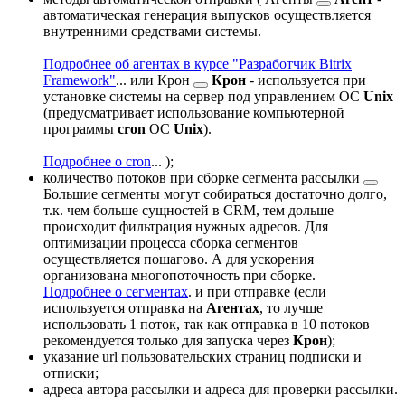
автоматическая генерация выпусков осуществляется
внутренними средствами системы.
Подробнее об агентах в курсе "Разработчик Bitrix
Framework"
...
или
Крон
Крон
- используется при
установке системы на сервер под управлением ОС
Unix
(предусматривает использование компьютерной
программы
cron
ОС
Unix
).
Подробнее о cron
...
);
количество потоков при
сборке сегмента рассылки
Большие сегменты могут собираться достаточно долго,
т.к. чем больше сущностей в CRM, тем дольше
происходит фильтрация нужных адресов. Для
оптимизации процесса сборка сегментов
осуществляется пошагово. А для ускорения
организована многопоточность при сборке.
Подробнее о сегментах
.
и при отправке (если
используется отправка на
Агентах
, то лучше
использовать 1 поток, так как отправка в 10 потоков
рекомендуется только для запуска через
Крон
);
указание url пользовательских страниц подписки и
отписки;
адреса автора рассылки и адреса для проверки рассылки.