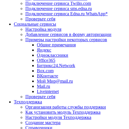
Подключение сервиса Twilio.com
Подключение сервиса sms.edna.ru
Подключение сервиса Edna.ru WhatsApp*
Проверьте себя
Социальные сервисы
Настройка модуля
Добавление сервисов в форму авторизации
Примеры настройки некоторых сервисов
Общие примечания
Яндекс
Одноклассники
Office365
Битрикс24.Network
Box.com
ВКонтакте
Мой Мир@mail.ru
Mail.ru
Liveinternet
Проверьте себя
Техподдержка
Организация работы службы поддержки
Как установить модуль Техподдержка
Настройки модуля Техподдержка
Создание мастера
Справочники