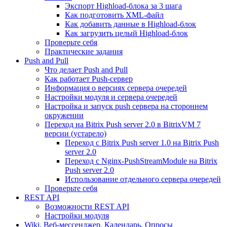
Экспорт Highload-блока за 3 шага
Как подготовить XML-файл
Как добавить данные в Highload-блок
Как загрузить целый Highload-блок
Проверьте себя
Практические задания
Push and Pull
Что делает Push and Pull
Как работает Push-сервер
Информация о версиях сервера очередей
Настройки модуля и сервера очередей
Настройка и запуск push сервера на стороннем
окружении
Переход на Bitrix Push server 2.0 в BitrixVM 7
версии (устарело)
Переход с Bitrix Push server 1.0 на Bitrix Push
server 2.0
Переход с Nginx-PushStreamModule на Bitrix
Push server 2.0
Использование отдельного сервера очередей
Проверьте себя
REST API
Возможности REST API
Настройки модуля
Wiki, Веб-мессенджер, Календарь, Опросы