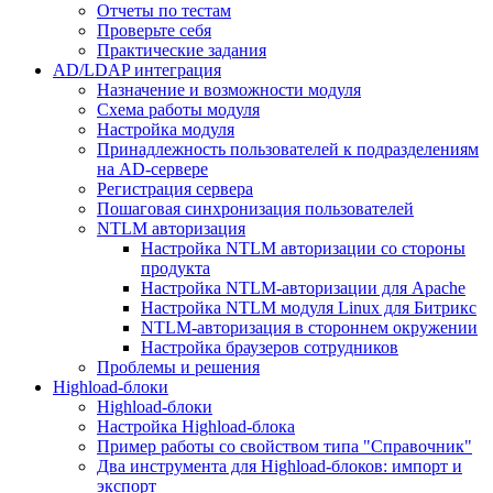
Отчеты по тестам
Проверьте себя
Практические задания
AD/LDAP интеграция
Назначение и возможности модуля
Схема работы модуля
Настройка модуля
Принадлежность пользователей к подразделениям
на AD-сервере
Регистрация сервера
Пошаговая синхронизация пользователей
NTLM авторизация
Настройка NTLM авторизации со стороны
продукта
Настройка NTLM-авторизации для Apache
Настройка NTLM модуля Linux для Битрикс
NTLM-авторизация в стороннем окружении
Настройка браузеров сотрудников
Проблемы и решения
Highload-блоки
Highload-блоки
Настройка Highload-блока
Пример работы со свойством типа "Справочник"
Два инструмента для Highload-блоков: импорт и
экспорт