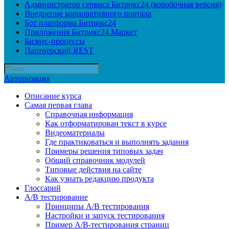
Администратор сервиса Битрикс24 (коробочная версия)
Внедрение корпоративного портала
Бот платформа Битрикс24
Приложения Битрикс24.Маркет
Бизнес-процессы
Партнёрский REST
Авторизация
Описание курса
Самая первая глава
Справочная информация
Как отформатирован текст в курсе
Видеоматериалы
Где практиковаться и выполнять задания
Примеры решения типовых задач
Общий справочник модулей
Типовые действия на сайте
Как узнать редакцию продукта
Глоссарий
A/B тестирование
Принципы A/B тестирования
Настройки и запуск тестирования
Пример A/B-тестирования страниц