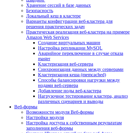
Хранение сессий в базе данных
Безопасность
Локальный кеш в кластере
Варианты конфигурации веб-кластера для
решения практических задач
Практическая реализация веб-кластера на примере
Amazon Web Services
Создание виртуальных машин
Настройка репликации MySQL
Аварийное переключение в случае отказа
master
Кластеризация веб-сервера
Синхронизация данных между серверами
Кластеризация кеша (memcached)
Способы балансировки нагрузки между
нодами веб-сервера
Добавление ноды веб-кластера
Нагрузочное тестирование кластера, анализ
различных сценариев и выводы
Веб-формы
Возможности модуля Веб-формы
Настройки модуля
Настройка доступа к собственным результатам
заполнения веб-формы