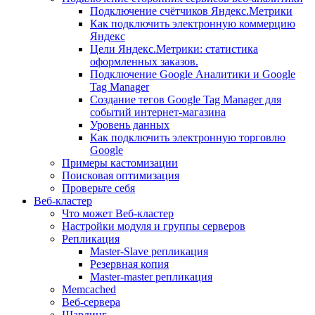
Подключение счётчиков Яндекс.Метрики
Как подключить электронную коммерцию
Яндекс
Цели Яндекс.Метрики: статистика
оформленных заказов.
Подключение Google Аналитики и Google
Tag Manager
Создание тегов Google Tag Manager для
событий интернет-магазина
Уровень данных
Как подключить электронную торговлю
Google
Примеры кастомизации
Поисковая оптимизация
Проверьте себя
Веб-кластер
Что может Веб-кластер
Настройки модуля и группы серверов
Репликация
Master-Slave репликация
Резервная копия
Master-master репликация
Memcached
Веб-сервера
Шардинг