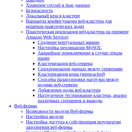
Хранение сессий в базе данных
Безопасность
Локальный кеш в кластере
Варианты конфигурации веб-кластера для
решения практических задач
Практическая реализация веб-кластера на примере
Amazon Web Services
Создание виртуальных машин
Настройка репликации MySQL
Аварийное переключение в случае отказа
master
Кластеризация веб-сервера
Синхронизация данных между серверами
Кластеризация кеша (memcached)
Способы балансировки нагрузки между
нодами веб-сервера
Добавление ноды веб-кластера
Нагрузочное тестирование кластера, анализ
различных сценариев и выводы
Веб-формы
Возможности модуля Веб-формы
Настройки модуля
Настройка доступа к собственным результатам
заполнения веб-формы