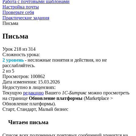
Работа с почтовыми шаблонами
Настройка почты
Проверьте себя
Практические задания
Письма
Письма
Урок
218
из
314
Сложность урока:
2 уровень
- несложные понятия и действия, но не
расслабляйтесь.
2
из 5
Просмотров:
100862
Дата изменения:
15.03.2026
Недоступно в лицензиях:
Текущую
редакцию
Вашего
1С-Битрикс
можно просмотреть
на странице
Обновление платформы
(
Marketplace >
Обновление платформы
).
Старт, Стандарт, Малый бизнес
Читаем письма
Список всех полученных почтовых сообщений хранится на