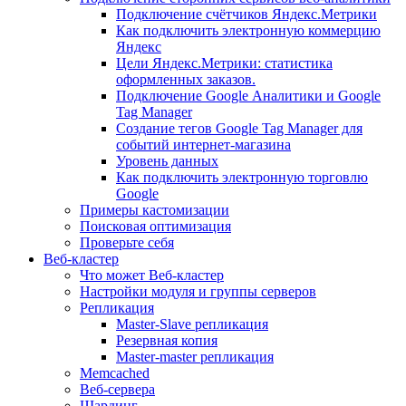
Подключение счётчиков Яндекс.Метрики
Как подключить электронную коммерцию
Яндекс
Цели Яндекс.Метрики: статистика
оформленных заказов.
Подключение Google Аналитики и Google
Tag Manager
Создание тегов Google Tag Manager для
событий интернет-магазина
Уровень данных
Как подключить электронную торговлю
Google
Примеры кастомизации
Поисковая оптимизация
Проверьте себя
Веб-кластер
Что может Веб-кластер
Настройки модуля и группы серверов
Репликация
Master-Slave репликация
Резервная копия
Master-master репликация
Memcached
Веб-сервера
Шардинг