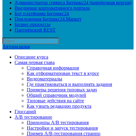
Администратор сервиса Битрикс24 (коробочная версия)
Внедрение корпоративного портала
Бот платформа Битрикс24
Приложения Битрикс24.Маркет
Бизнес-процессы
Партнёрский REST
Авторизация
Описание курса
Самая первая глава
Справочная информация
Как отформатирован текст в курсе
Видеоматериалы
Где практиковаться и выполнять задания
Примеры решения типовых задач
Общий справочник модулей
Типовые действия на сайте
Как узнать редакцию продукта
Глоссарий
A/B тестирование
Принципы A/B тестирования
Настройки и запуск тестирования
Пример A/B-тестирования страниц