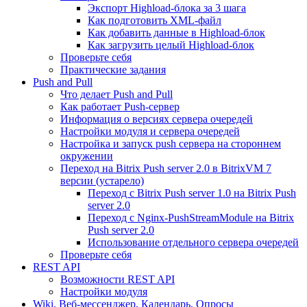
Экспорт Highload-блока за 3 шага
Как подготовить XML-файл
Как добавить данные в Highload-блок
Как загрузить целый Highload-блок
Проверьте себя
Практические задания
Push and Pull
Что делает Push and Pull
Как работает Push-сервер
Информация о версиях сервера очередей
Настройки модуля и сервера очередей
Настройка и запуск push сервера на стороннем
окружении
Переход на Bitrix Push server 2.0 в BitrixVM 7
версии (устарело)
Переход с Bitrix Push server 1.0 на Bitrix Push
server 2.0
Переход с Nginx-PushStreamModule на Bitrix
Push server 2.0
Использование отдельного сервера очередей
Проверьте себя
REST API
Возможности REST API
Настройки модуля
Wiki, Веб-мессенджер, Календарь, Опросы