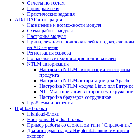
Отчеты по тестам
Проверьте себя
Практические задания
AD/LDAP интеграция
Назначение и возможности модуля
Схема работы модуля
Настройка модуля
Принадлежность пользователей к подразделениям
на AD-сервере
Регистрация сервера
Пошаговая синхронизация пользователей
NTLM авторизация
Настройка NTLM авторизации со стороны
продукта
Настройка NTLM-авторизации для Apache
Настройка NTLM модуля Linux для Битрикс
NTLM-авторизация в стороннем окружении
Настройка браузеров сотрудников
Проблемы и решения
Highload-блоки
Highload-блоки
Настройка Highload-блока
Пример работы со свойством типа "Справочник"
Два инструмента для Highload-блоков: импорт и
экспорт