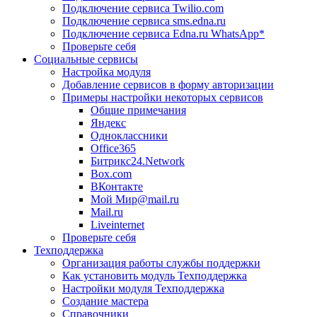
Подключение сервиса Twilio.com
Подключение сервиса sms.edna.ru
Подключение сервиса Edna.ru WhatsApp*
Проверьте себя
Социальные сервисы
Настройка модуля
Добавление сервисов в форму авторизации
Примеры настройки некоторых сервисов
Общие примечания
Яндекс
Одноклассники
Office365
Битрикс24.Network
Box.com
ВКонтакте
Мой Мир@mail.ru
Mail.ru
Liveinternet
Проверьте себя
Техподдержка
Организация работы службы поддержки
Как установить модуль Техподдержка
Настройки модуля Техподдержка
Создание мастера
Справочники