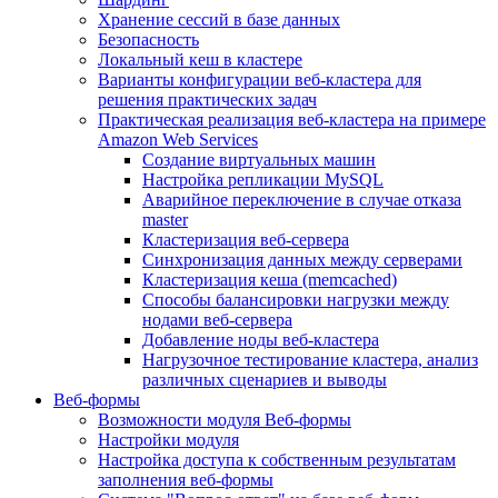
Хранение сессий в базе данных
Безопасность
Локальный кеш в кластере
Варианты конфигурации веб-кластера для
решения практических задач
Практическая реализация веб-кластера на примере
Amazon Web Services
Создание виртуальных машин
Настройка репликации MySQL
Аварийное переключение в случае отказа
master
Кластеризация веб-сервера
Синхронизация данных между серверами
Кластеризация кеша (memcached)
Способы балансировки нагрузки между
нодами веб-сервера
Добавление ноды веб-кластера
Нагрузочное тестирование кластера, анализ
различных сценариев и выводы
Веб-формы
Возможности модуля Веб-формы
Настройки модуля
Настройка доступа к собственным результатам
заполнения веб-формы