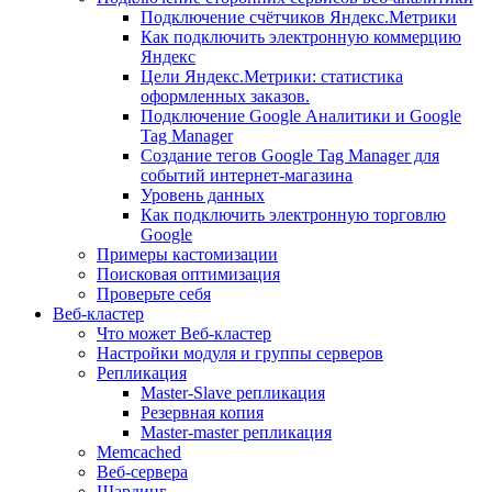
Подключение счётчиков Яндекс.Метрики
Как подключить электронную коммерцию
Яндекс
Цели Яндекс.Метрики: статистика
оформленных заказов.
Подключение Google Аналитики и Google
Tag Manager
Создание тегов Google Tag Manager для
событий интернет-магазина
Уровень данных
Как подключить электронную торговлю
Google
Примеры кастомизации
Поисковая оптимизация
Проверьте себя
Веб-кластер
Что может Веб-кластер
Настройки модуля и группы серверов
Репликация
Master-Slave репликация
Резервная копия
Master-master репликация
Memcached
Веб-сервера
Шардинг