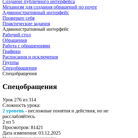
Создание публичного интерфейса
Механизм для создания обращений по почте
Административный интерфейс
Проверьте себя
Практические задания
Административный интерфейс
Рабочий стол
Обращения
Работа с обращениями
Графики
Расписания и исключения
Группы
Спецобращения
Спецобращения
Спецобращения
Урок
276
из
314
Сложность урока:
2 уровень
- несложные понятия и действия, но не
расслабляйтесь.
2
из 5
Просмотров:
81421
Дата изменения:
03.12.2025