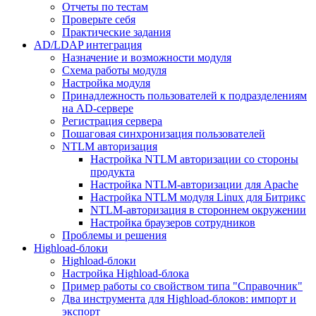
Отчеты по тестам
Проверьте себя
Практические задания
AD/LDAP интеграция
Назначение и возможности модуля
Схема работы модуля
Настройка модуля
Принадлежность пользователей к подразделениям
на AD-сервере
Регистрация сервера
Пошаговая синхронизация пользователей
NTLM авторизация
Настройка NTLM авторизации со стороны
продукта
Настройка NTLM-авторизации для Apache
Настройка NTLM модуля Linux для Битрикс
NTLM-авторизация в стороннем окружении
Настройка браузеров сотрудников
Проблемы и решения
Highload-блоки
Highload-блоки
Настройка Highload-блока
Пример работы со свойством типа "Справочник"
Два инструмента для Highload-блоков: импорт и
экспорт