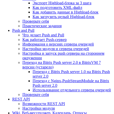
Экспорт Highload-блока за 3 шага
Как подготовить XML-файл
Как добавить данные в Highload-блок
Как загрузить целый Highload-блок
Проверьте себя
Практические задания
Push and Pull
Что делает Push and Pull
Как работает Push-сервер
Информация о версиях сервера очередей
Настройки модуля и сервера очередей
Настройка и запуск push сервера на стороннем
окружении
Переход на Bitrix Push server 2.0 в BitrixVM 7
версии (устарело)
Переход с Bitrix Push server 1.0 на Bitrix Push
server 2.0
Переход с Nginx-PushStreamModule на Bitrix
Push server 2.0
Использование отдельного сервера очередей
Проверьте себя
REST API
Возможности REST API
Настройки модуля
Wiki, Веб-мессенджер, Календарь, Опросы