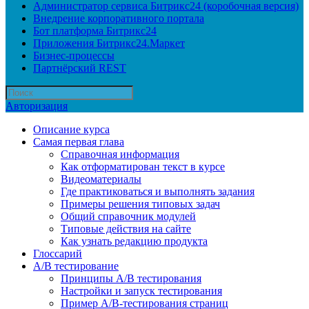
Администратор сервиса Битрикс24 (коробочная версия)
Внедрение корпоративного портала
Бот платформа Битрикс24
Приложения Битрикс24.Маркет
Бизнес-процессы
Партнёрский REST
Авторизация
Описание курса
Самая первая глава
Справочная информация
Как отформатирован текст в курсе
Видеоматериалы
Где практиковаться и выполнять задания
Примеры решения типовых задач
Общий справочник модулей
Типовые действия на сайте
Как узнать редакцию продукта
Глоссарий
A/B тестирование
Принципы A/B тестирования
Настройки и запуск тестирования
Пример A/B-тестирования страниц