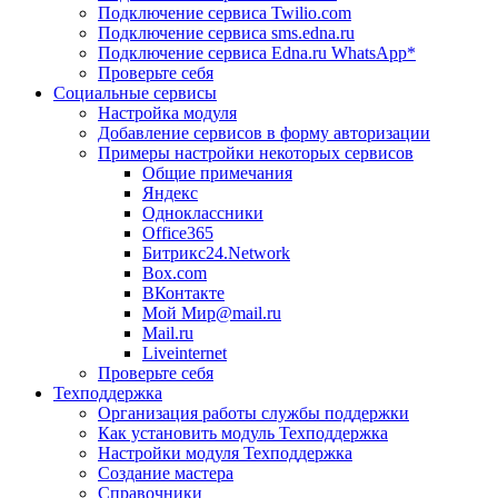
Подключение сервиса Twilio.com
Подключение сервиса sms.edna.ru
Подключение сервиса Edna.ru WhatsApp*
Проверьте себя
Социальные сервисы
Настройка модуля
Добавление сервисов в форму авторизации
Примеры настройки некоторых сервисов
Общие примечания
Яндекс
Одноклассники
Office365
Битрикс24.Network
Box.com
ВКонтакте
Мой Мир@mail.ru
Mail.ru
Liveinternet
Проверьте себя
Техподдержка
Организация работы службы поддержки
Как установить модуль Техподдержка
Настройки модуля Техподдержка
Создание мастера
Справочники