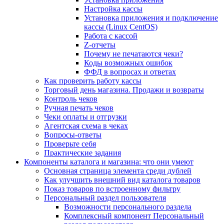
Настройка кассы
Установка приложения и подключение
кассы (Linux CentOS)
Работа с кассой
Z-отчеты
Почему не печатаются чеки?
Коды возможных ошибок
ФФД в вопросах и ответах
Как проверить работу кассы
Торговый день магазина. Продажи и возвраты
Контроль чеков
Ручная печать чеков
Чеки оплаты и отгрузки
Агентская схема в чеках
Вопросы-ответы
Проверьте себя
Практические задания
Компоненты каталога и магазина: что они умеют
Основная страница элемента среди дублей
Как улучшить внешний вид каталога товаров
Показ товаров по встроенному фильтру
Персональный раздел пользователя
Возможности персонального раздела
Комплексный компонент Персональный