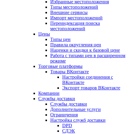
Избранные местоположения
Типы местоположений
Внешние сервисы
Импорт местоположений
Переиндексация поиска
местоположений
Цены
Типы цен
Правила округления цен
Наценки и скидки к базовой цене
Работа с типами цен в расширенном
режиме
Торговые платформы
Товары ВКонтакте
Настройки соединения с
ВКонтакте
Экспорт товаров ВКонтакте
Компании
Службы доставки
Службы доставки
Дополнительные услуги
Ограничения
Настройка служб доставки
DPD
СДЭК