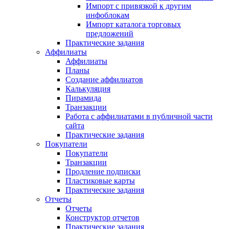
Импорт с привязкой к другим
инфоблокам
Импорт каталога торговых
предложений
Практические задания
Аффилиаты
Аффилиаты
Планы
Создание аффилиатов
Калькуляция
Пирамида
Транзакции
Работа с аффилиатами в публичной части
сайта
Практические задания
Покупатели
Покупатели
Транзакции
Продление подписки
Пластиковые карты
Практические задания
Отчеты
Отчеты
Конструктор отчетов
Практические задания