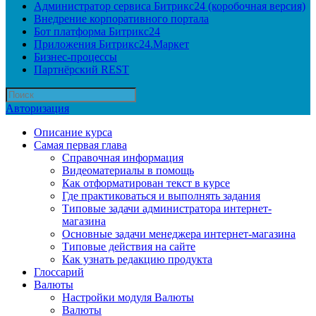
Администратор сервиса Битрикс24 (коробочная версия)
Внедрение корпоративного портала
Бот платформа Битрикс24
Приложения Битрикс24.Маркет
Бизнес-процессы
Партнёрский REST
Авторизация
Описание курса
Самая первая глава
Справочная информация
Видеоматериалы в помощь
Как отформатирован текст в курсе
Где практиковаться и выполнять задания
Типовые задачи администратора интернет-
магазина
Основные задачи менеджера интернет-магазина
Типовые действия на сайте
Как узнать редакцию продукта
Глоссарий
Валюты
Настройки модуля Валюты
Валюты