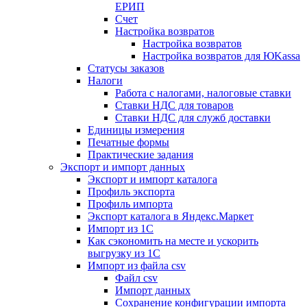
ЕРИП
Счет
Настройка возвратов
Настройка возвратов
Настройка возвратов для ЮKassa
Статусы заказов
Налоги
Работа с налогами, налоговые ставки
Ставки НДС для товаров
Ставки НДС для служб доставки
Единицы измерения
Печатные формы
Практические задания
Экспорт и импорт данных
Экспорт и импорт каталога
Профиль экспорта
Профиль импорта
Экспорт каталога в Яндекс.Маркет
Импорт из 1С
Как сэкономить на месте и ускорить
выгрузку из 1С
Импорт из файла csv
Файл csv
Импорт данных
Сохранение конфигурации импорта