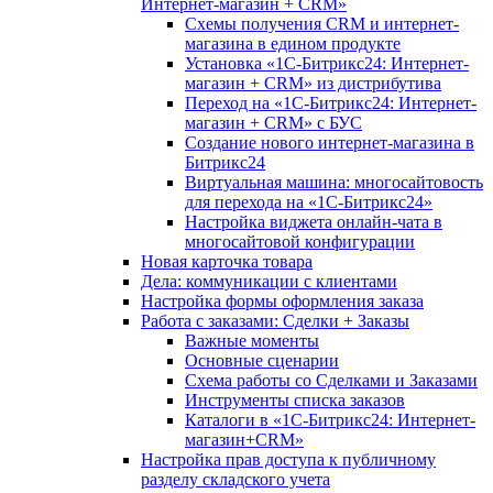
Интернет-магазин + CRM»
Схемы получения CRM и интернет-
магазина в едином продукте
Установка «1С-Битрикс24: Интернет-
магазин + CRM» из дистрибутива
Переход на «1С-Битрикс24: Интернет-
магазин + CRM» с БУС
Создание нового интернет-магазина в
Битрикс24
Виртуальная машина: многосайтовость
для перехода на «1С-Битрикс24»
Настройка виджета онлайн-чата в
многосайтовой конфигурации
Новая карточка товара
Дела: коммуникации с клиентами
Настройка формы оформления заказа
Работа с заказами: Сделки + Заказы
Важные моменты
Основные сценарии
Схема работы со Сделками и Заказами
Инструменты списка заказов
Каталоги в «1С-Битрикс24: Интернет-
магазин+CRM»
Настройка прав доступа к публичному
разделу складского учета