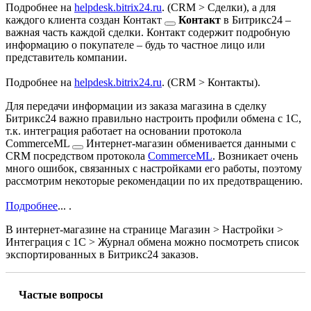
Подробнее на
helpdesk.bitrix24.ru
.
(
CRM > Сделки
), а для
каждого клиента создан
Контакт
Контакт
в Битрикс24 –
важная часть каждой сделки. Контакт содержит подробную
информацию о покупателе – будь то частное лицо или
представитель компании.
Подробнее на
helpdesk.bitrix24.ru
.
(
CRM > Контакты
).
Для передачи информации из заказа магазина в сделку
Битрикс24 важно правильно настроить профили обмена с 1С,
т.к. интеграция работает на основании протокола
CommerceML
Интернет-магазин обменивается данными с
CRM посредством протокола
CommerceML
. Возникает очень
много ошибок, связанных с настройками его работы, поэтому
рассмотрим некоторые рекомендации по их предотвращению.
Подробнее
...
.
В интернет-магазине на странице
Магазин > Настройки >
Интеграция с 1С > Журнал обмена
можно посмотреть список
экспортированных в Битрикс24 заказов.
Частые вопросы