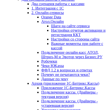
Два сценария работы с кассами
1. Интеграция с 1С
2. Онлайн-сервисы
Orange Data
Атол.Онлайн
Шаги на сайте сервиса
Настройки отчетов активации и
регистрация ККТ
Настройки со стороны сайта
Важные моменты при работе с
кассой
Подключение онлайн-касс АТОЛ,
Штрих-М и Эвотор через Бизнес.РУ
Робочеки
Чеки ЮKassa
ФФД 1.2 в вопросах и ответах
Почему не печатаются чеки?
Данные по чеку
Архив (приложение 1С-Битрикс.Кассы)
Приложение 1С-Битрикс.Кассы
Подключение кассы. (Драйверы -
текущая версия)
Подключение кассы. (Драйверы -
устаревшая версия)
Установка приложения