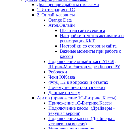
Два сценария работы с кассами
1. Интеграция с 1С
2. Онлайн-сервисы
Orange Data
Атол.Онлайн
Шаги на сайте сервиса
Настройки отчетов активации и
регистрация ККТ
Настройки со стороны сайта
Важные моменты при работе с
кассой
Подключение онлайн-касс АТОЛ,
Штрих-М и Эвотор через Бизнес.РУ
Робочеки
Чеки ЮKassa
ФФД 1.2 в вопросах и ответах
Почему не печатаются чеки?
Данные по чеку
Архив (приложение 1С-Битрикс.Кассы)
Приложение 1С-Битрикс.Кассы
Подключение кассы. (Драйверы -
текущая версия)
Подключение кассы. (Драйверы -
устаревшая версия)
Установка приложения