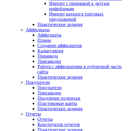
Импорт с привязкой к другим
инфоблокам
Импорт каталога торговых
предложений
Практические задания
Аффилиаты
Аффилиаты
Планы
Создание аффилиатов
Калькуляция
Пирамида
Транзакции
Работа с аффилиатами в публичной части
сайта
Практические задания
Покупатели
Покупатели
Транзакции
Продление подписки
Пластиковые карты
Практические задания
Отчеты
Отчеты
Конструктор отчетов
Практические задания