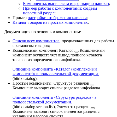
Компоненты: выставляем информацию напоказ
;
Пример работы с компонентами: создаем
новостной раздел
;
Пример
настройки отображения каталога
;
Каталог товаров на простых компонентах
.
Документация по основным компонентам:
Список всех компонентов
, предназначенных для работы
с каталогом товаров;
Комплексный компонент
Каталог
Комплексный
компонент осуществляет вывод полного каталога
товаров из определенного инфоблока.
Описание компонента «Каталог (комплексный
компонент)» в пользовательской документации.
(bitrix:catalog);
Простые компоненты:
Структура разделов
Компонент выводит список разделов инфоблока.
Описание компонента «Структура разделов» в
пользовательской документации.
(bitrix:catalog.section.list),
Элементы раздела
Компонент выводит список элементов раздела с
указанным набором свойств.