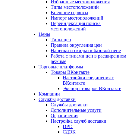
Избранные местоположения
Типы местоположений
Внешние сервисы
Импорт местоположений
Переиндексация поиска
местоположений
Цены
Типы цен
Правила округления цен
Наценки и скидки к базовой цене
Работа с типами цен в расширенном
режиме
Торговые платформы
Товары ВКонтакте
Настройки соединения с
ВКонтакте
Экспорт товаров ВКонтакте
Компании
Службы доставки
Службы доставки
Дополнительные услуги
Ограничения
Настройка служб доставки
DPD
СДЭК