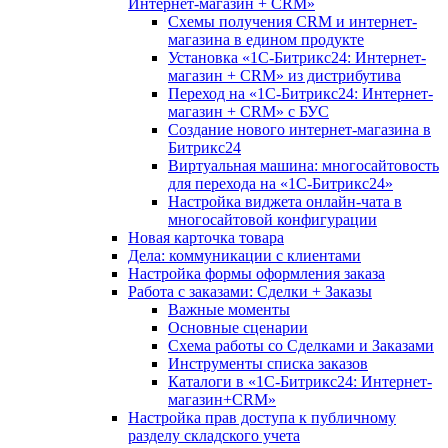
Интернет-магазин + CRM»
Схемы получения CRM и интернет-
магазина в едином продукте
Установка «1С-Битрикс24: Интернет-
магазин + CRM» из дистрибутива
Переход на «1С-Битрикс24: Интернет-
магазин + CRM» с БУС
Создание нового интернет-магазина в
Битрикс24
Виртуальная машина: многосайтовость
для перехода на «1С-Битрикс24»
Настройка виджета онлайн-чата в
многосайтовой конфигурации
Новая карточка товара
Дела: коммуникации с клиентами
Настройка формы оформления заказа
Работа с заказами: Сделки + Заказы
Важные моменты
Основные сценарии
Схема работы со Сделками и Заказами
Инструменты списка заказов
Каталоги в «1С-Битрикс24: Интернет-
магазин+CRM»
Настройка прав доступа к публичному
разделу складского учета