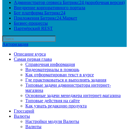
Администратор сервиса Битрикс24 (коробочная версия)
Внедрение корпоративного портала
Бот платформа Битрикс24
Приложения Битрикс24.Маркет
Бизнес-процессы
Партнёрский REST
Авторизация
Описание курса
Самая первая глава
Справочная информация
Видеоматериалы в помощь
Как отформатирован текст в курсе
Где практиковаться и выполнять задания
Типовые задачи администратора интернет-
магазина
Основные задачи менеджера интернет-магазина
Типовые действия на сайте
Как узнать редакцию продукта
Глоссарий
Валюты
Настройки модуля Валюты
Валюты