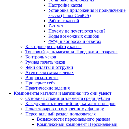
Настройка кассы
Установка приложения и подключение
кассы (Linux CentOS)
Работа с кассой
Z-отчеты
Почему не печатаются чеки?
Коды возможных ошибок
ФФД в вопросах и ответах
Как проверить работу кассы
Торговый день магазина. Продажи и возвраты
Контроль чеков
Ручная печать чеков
Чеки оплаты и отгрузки
Агентская схема в чеках
Вопросы-ответы
Проверьте себя
Практические задания
Компоненты каталога и магазина: что они умеют
Основная страница элемента среди дублей
Как улучшить внешний вид каталога товаров
Показ товаров по встроенному фильтру
Персональный раздел пользователя
Возможности персонального раздела
Комплексный компонент Персональный