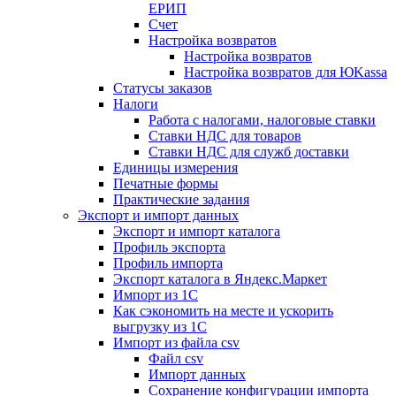
ЕРИП
Счет
Настройка возвратов
Настройка возвратов
Настройка возвратов для ЮKassa
Статусы заказов
Налоги
Работа с налогами, налоговые ставки
Ставки НДС для товаров
Ставки НДС для служб доставки
Единицы измерения
Печатные формы
Практические задания
Экспорт и импорт данных
Экспорт и импорт каталога
Профиль экспорта
Профиль импорта
Экспорт каталога в Яндекс.Маркет
Импорт из 1С
Как сэкономить на месте и ускорить
выгрузку из 1С
Импорт из файла csv
Файл csv
Импорт данных
Сохранение конфигурации импорта