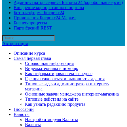
Администратор сервиса Битрикс24 (коробочная версия)
Внедрение корпоративного портала
Бот платформа Битрикс24
Приложения Битрикс24.Маркет
Бизнес-процессы
Партнёрский REST
Авторизация
Описание курса
Самая первая глава
Справочная информация
Видеоматериалы в помощь
Как отформатирован текст в курсе
Где практиковаться и выполнять задания
Типовые задачи администратора интернет-
магазина
Основные задачи менеджера интернет-магазина
Типовые действия на сайте
Как узнать редакцию продукта
Глоссарий
Валюты
Настройки модуля Валюты
Валюты