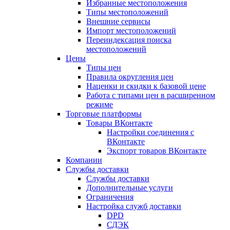
Избранные местоположения
Типы местоположений
Внешние сервисы
Импорт местоположений
Переиндексация поиска
местоположений
Цены
Типы цен
Правила округления цен
Наценки и скидки к базовой цене
Работа с типами цен в расширенном
режиме
Торговые платформы
Товары ВКонтакте
Настройки соединения с
ВКонтакте
Экспорт товаров ВКонтакте
Компании
Службы доставки
Службы доставки
Дополнительные услуги
Ограничения
Настройка служб доставки
DPD
СДЭК