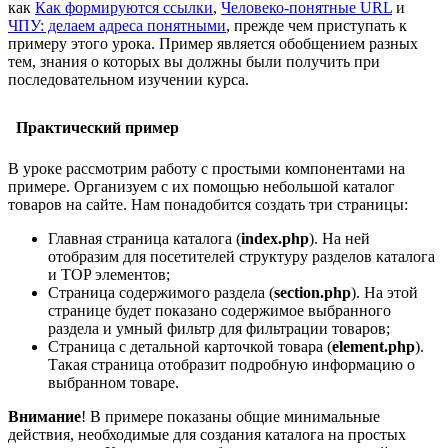
как
Как формируются ссылки
,
Человеко-понятные URL
и
ЧПУ: делаем адреса понятными
, прежде чем приступать к
примеру этого урока. Пример является обобщением разных
тем, знания о которых вы должны были получить при
последовательном изучении курса.
Практический пример
В уроке рассмотрим работу с простыми компонентами на
примере. Организуем с их помощью небольшой каталог
товаров на сайте. Нам понадобится создать три страницы:
Главная страница каталога (
index.php
). На ней
отобразим для посетителей структуру разделов каталога
и TOP элементов;
Страница содержимого раздела (
section.php
). На этой
странице будет показано содержимое выбранного
раздела и умный фильтр для фильтрации товаров;
Страница с детальной карточкой товара (
element.php
).
Такая страница отобразит подробную информацию о
выбранном товаре.
Внимание
! В примере показаны общие минимальные
действия, необходимые для создания каталога на простых