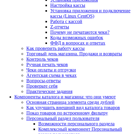
Настройка кассы
Установка приложения и подключение
кассы (Linux CentOS)
Работа с кассой
Z-отчеты
Почему не печатаются чеки?
Коды возможных ошибок
ФФД в вопросах и ответах
Как проверить работу кассы
Торговый день магазина. Продажи и возвраты
Контроль чеков
Ручная печать чеков
Чеки оплаты и отгрузки
Агентская схема в чеках
Вопросы-ответы
Проверьте себя
Практические задания
Компоненты каталога и магазина: что они умеют
Основная страница элемента среди дублей
Как улучшить внешний вид каталога товаров
Показ товаров по встроенному фильтру
Персональный раздел пользователя
Возможности персонального раздела
Комплексный компонент Персональный