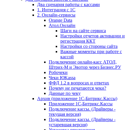
Два сценария работы с кассами
1. Интеграция с 1С
2. Онлайн-сервисы
Orange Data
Атол.Онлайн
Шаги на сайте сервиса
Настройки отчетов активации и
регистрация ККТ
Настройки со стороны сайта
Важные моменты при работе с
кассой
Подключение онлайн-касс АТОЛ,
Штрих-М и Эвотор через Бизнес.РУ
Робочеки
Чеки ЮKassa
ФФД 1.2 в вопросах и ответах
Почему не печатаются чеки?
Данные по чеку
Архив (приложение 1С-Битрикс.Кассы)
Приложение 1С-Битрикс.Кассы
Подключение кассы. (Драйверы -
текущая версия)
Подключение кассы. (Драйверы -
устаревшая версия)
Установка приложения