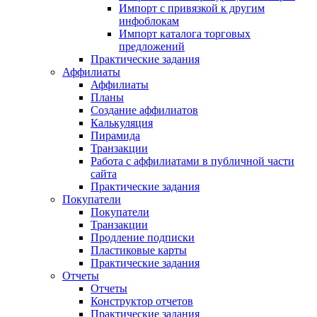
Импорт с привязкой к другим
инфоблокам
Импорт каталога торговых
предложений
Практические задания
Аффилиаты
Аффилиаты
Планы
Создание аффилиатов
Калькуляция
Пирамида
Транзакции
Работа с аффилиатами в публичной части
сайта
Практические задания
Покупатели
Покупатели
Транзакции
Продление подписки
Пластиковые карты
Практические задания
Отчеты
Отчеты
Конструктор отчетов
Практические задания