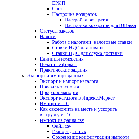
ЕРИП
Счет
Настройка возвратов
Настройка возвратов
Настройка возвратов для ЮKassa
Статусы заказов
Налоги
Работа с налогами, налоговые ставки
Ставки НДС для товаров
Ставки НДС для служб доставки
Единицы измерения
Печатные формы
Практические задания
Экспорт и импорт данных
Экспорт и импорт каталога
Профиль экспорта
Профиль импорта
Экспорт каталога в Яндекс.Маркет
Импорт из 1С
Как сэкономить на месте и ускорить
выгрузку из 1С
Импорт из файла csv
Файл csv
Импорт данных
Сохранение конфигурации импорта