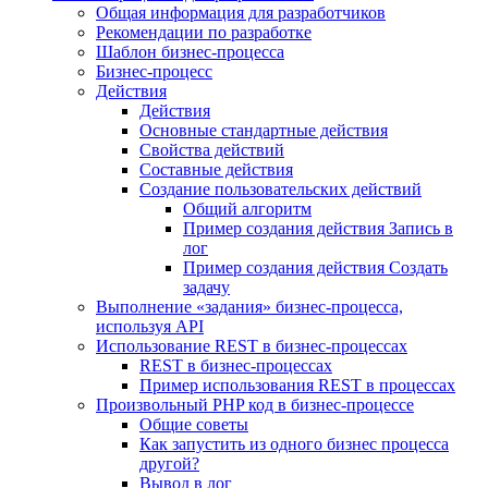
Общая информация для разработчиков
Рекомендации по разработке
Шаблон бизнес-процесса
Бизнес-процесс
Действия
Действия
Основные стандартные действия
Свойства действий
Составные действия
Создание пользовательских действий
Общий алгоритм
Пример создания действия Запись в
лог
Пример создания действия Создать
задачу
Выполнение «задания» бизнес-процесса,
используя API
Использование REST в бизнес-процессах
REST в бизнес-процессах
Пример использования REST в процессах
Произвольный PHP код в бизнес-процессе
Общие советы
Как запустить из одного бизнес процесса
другой?
Вывод в лог