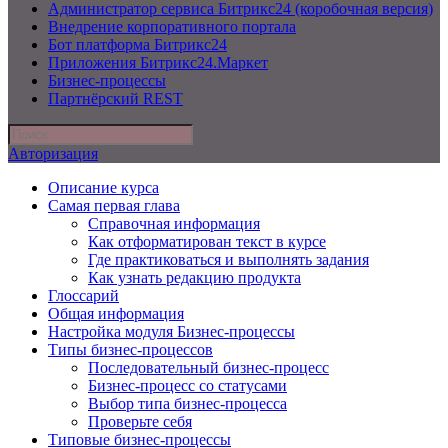
Администратор сервиса Битрикс24 (коробочная версия)
Внедрение корпоративного портала
Бот платформа Битрикс24
Приложения Битрикс24.Маркет
Бизнес-процессы
Партнёрский REST
Авторизация
Описание курса
Самая первая глава
Справочная информация
Как отформатирован текст в курсе
Где практиковаться и выполнять задания
Как узнать редакцию продукта
Глоссарий
Общая информация
Настройка модуля Бизнес-процессы
Типы бизнес-процессов
Последовательный бизнес-процесс
Бизнес-процесс со статусами
Выбор типа бизнес-процесса
Проверьте себя
Типовые бизнес-процессы