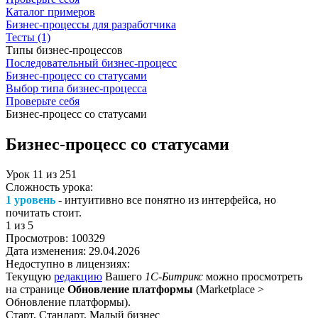
Каталог примеров
Бизнес-процессы для разработчика
Тесты (1)
Типы бизнес-процессов
Последовательный бизнес-процесс
Бизнес-процесс со статусами
Выбор типа бизнес-процесса
Проверьте себя
Бизнес-процесс со статусами
Бизнес-процесс со статусами
Урок
11
из
251
Сложность урока:
1 уровень
- интуитивно все понятно из интерфейса, но
почитать стоит.
1
из 5
Просмотров:
100329
Дата изменения:
29.04.2026
Недоступно в лицензиях:
Текущую
редакцию
Вашего
1С-Битрикс
можно просмотреть
на странице
Обновление платформы
(
Marketplace >
Обновление платформы
).
Старт, Стандарт, Малый бизнес