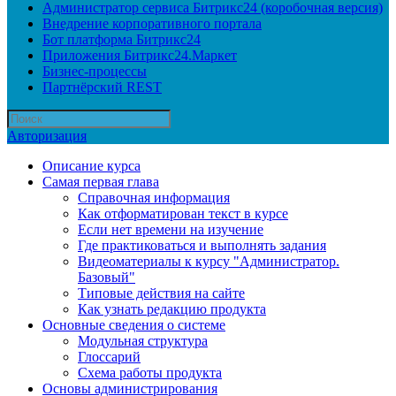
Администратор сервиса Битрикс24 (коробочная версия)
Внедрение корпоративного портала
Бот платформа Битрикс24
Приложения Битрикс24.Маркет
Бизнес-процессы
Партнёрский REST
Авторизация
Описание курса
Самая первая глава
Справочная информация
Как отформатирован текст в курсе
Если нет времени на изучение
Где практиковаться и выполнять задания
Видеоматериалы к курсу "Администратор.
Базовый"
Типовые действия на сайте
Как узнать редакцию продукта
Основные сведения о системе
Модульная структура
Глоссарий
Схема работы продукта
Основы администрирования