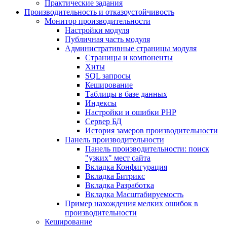
Практические задания
Производительность и отказоустойчивость
Монитор производительности
Настройки модуля
Публичная часть модуля
Административные страницы модуля
Страницы и компоненты
Хиты
SQL запросы
Кеширование
Таблицы в базе данных
Индексы
Настройки и ошибки PHP
Сервер БД
История замеров производительности
Панель производительности
Панель производительности: поиск
"узких" мест сайта
Вкладка Конфигурация
Вкладка Битрикс
Вкладка Разработка
Вкладка Масштабируемость
Пример нахождения мелких ошибок в
производительности
Кеширование