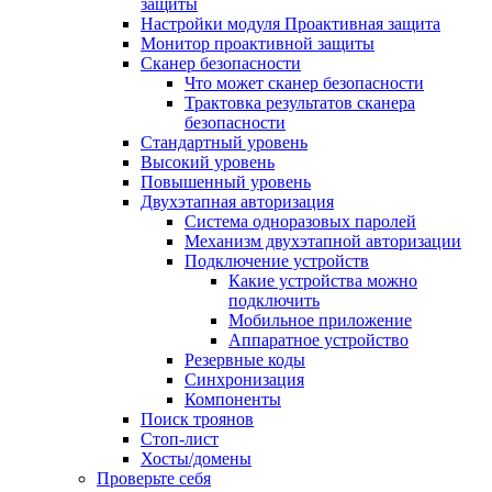
защиты
Настройки модуля Проактивная защита
Монитор проактивной защиты
Сканер безопасности
Что может сканер безопасности
Трактовка результатов сканера
безопасности
Стандартный уровень
Высокий уровень
Повышенный уровень
Двухэтапная авторизация
Система одноразовых паролей
Механизм двухэтапной авторизации
Подключение устройств
Какие устройства можно
подключить
Мобильное приложение
Аппаратное устройство
Резервные коды
Синхронизация
Компоненты
Поиск троянов
Стоп-лист
Хосты/домены
Проверьте себя