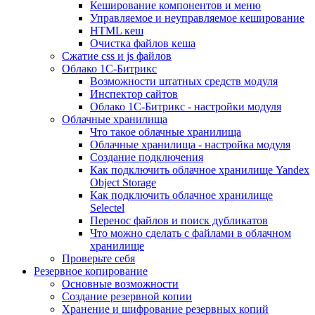
Кеширование компонентов и меню
Управляемое и неуправляемое кеширование
HTML кеш
Очистка файлов кеша
Сжатие css и js файлов
Облако 1С-Битрикс
Возможности штатных средств модуля
Инспектор сайтов
Облако 1С-Битрикс - настройки модуля
Облачные хранилища
Что такое облачные хранилища
Облачные хранилища - настройка модуля
Создание подключения
Как подключить облачное хранилище Yandex
Object Storage
Как подключить облачное хранилище
Selectel
Перенос файлов и поиск дубликатов
Что можно сделать с файлами в облачном
хранилище
Проверьте себя
Резервное копирование
Основные возможности
Создание резервной копии
Хранение и шифрование резервных копий