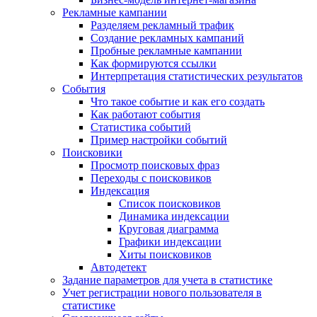
Рекламные кампании
Разделяем рекламный трафик
Создание рекламных кампаний
Пробные рекламные кампании
Как формируются ссылки
Интерпретация статистических результатов
События
Что такое событие и как его создать
Как работают события
Статистика событий
Пример настройки событий
Поисковики
Просмотр поисковых фраз
Переходы с поисковиков
Индексация
Список поисковиков
Динамика индексации
Круговая диаграмма
Графики индексации
Хиты поисковиков
Автодетект
Задание параметров для учета в статистике
Учет регистрации нового пользователя в
статистике