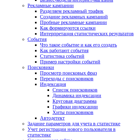
Рекламные кампании
Разделяем рекламный трафик
Создание рекламных кампаний
Пробные рекламные кампании
Как формируются ссылки
Интерпретация статистических результатов
События
Что такое событие и как его создать
Как работают события
Статистика событий
Пример настройки событий
Поисковики
Просмотр поисковых фраз
Переходы с поисковиков
Индексация
Список поисковиков
Динамика индексации
Круговая диаграмма
Графики индексации
Хиты поисковиков
Автодетект
Задание параметров для учета в статистике
Учет регистрации нового пользователя в
статистике