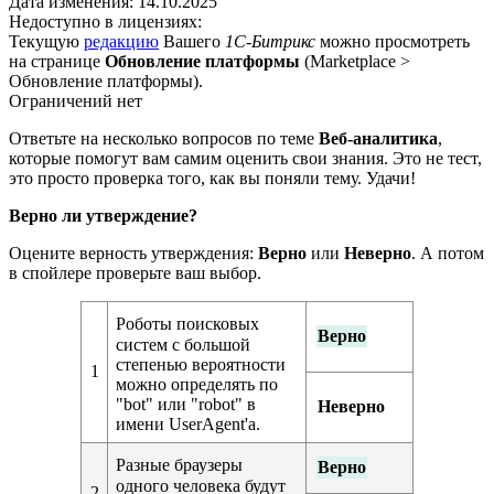
Дата изменения:
14.10.2025
Недоступно в лицензиях:
Текущую
редакцию
Вашего
1С-Битрикс
можно просмотреть
на странице
Обновление платформы
(
Marketplace >
Обновление платформы
).
Ограничений нет
Ответьте на несколько вопросов по теме
Веб-аналитика
,
которые помогут вам самим оценить свои знания. Это не тест,
это просто проверка того, как вы поняли тему. Удачи!
Верно ли утверждение?
Оцените верность утверждения:
Верно
или
Неверно
. А потом
в спойлере проверьте ваш выбор.
Роботы поисковых
Верно
систем с большой
степенью вероятности
1
можно определять по
"bot" или "robot" в
Неверно
имени UserAgent'а.
Разные браузеры
Верно
одного человека будут
2