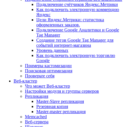
Подключение счётчиков Яндекс.Метрики
Как подключить электронную коммерцию
Яндекс
Цели Яндекс.Метрики: статистика
оформленных заказов.
Подключение Google Аналитики и Google
Tag Manager
Создание тегов Google Tag Manager для
событий интернет-магазина
Уровень данных
Как подключить электронную торговлю
Google
Примеры кастомизации
Поисковая оптимизация
Проверьте себя
Веб-кластер
Что может Веб-кластер
Настройки модуля и группы серверов
Репликация
Master-Slave репликация
Резервная копия
Master-master репликация
Memcached
Веб-сервера
Шардинг