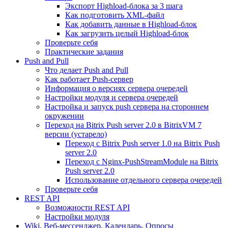
Экспорт Highload-блока за 3 шага
Как подготовить XML-файл
Как добавить данные в Highload-блок
Как загрузить целый Highload-блок
Проверьте себя
Практические задания
Push and Pull
Что делает Push and Pull
Как работает Push-сервер
Информация о версиях сервера очередей
Настройки модуля и сервера очередей
Настройка и запуск push сервера на стороннем
окружении
Переход на Bitrix Push server 2.0 в BitrixVM 7
версии (устарело)
Переход с Bitrix Push server 1.0 на Bitrix Push
server 2.0
Переход с Nginx-PushStreamModule на Bitrix
Push server 2.0
Использование отдельного сервера очередей
Проверьте себя
REST API
Возможности REST API
Настройки модуля
Wiki, Веб-мессенджер, Календарь, Опросы