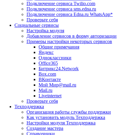
Подключение сервиса Twilio.com
Подключение сервиса sms.edna.ru
Подключение сервиса Edna.ru WhatsApp*
Проверьте себя
Социальные сервисы
Настройка модуля
Добавление сервисов в форму авторизации
Примеры настройки некоторых сервисов
Общие примечания
Яндекс
Одноклассники
Office365
Битрикс24.Network
Box.com
ВКонтакте
Мой Мир@mail.ru
Mail.ru
Liveinternet
Проверьте себя
Техподдержка
Организация работы службы поддержки
Как установить модуль Техподдержка
Настройки модуля Техподдержка
Создание мастера
Справочники