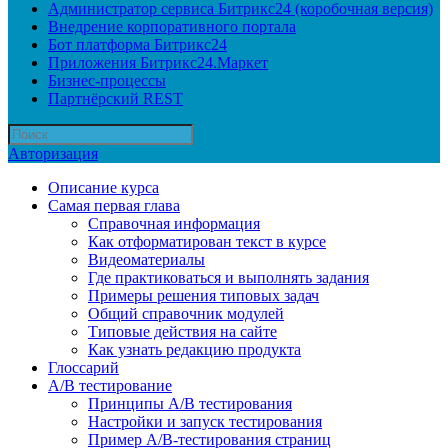
Администратор сервиса Битрикс24 (коробочная версия)
Внедрение корпоративного портала
Бот платформа Битрикс24
Приложения Битрикс24.Маркет
Бизнес-процессы
Партнёрский REST
Авторизация
Описание курса
Самая первая глава
Справочная информация
Как отформатирован текст в курсе
Видеоматериалы
Где практиковаться и выполнять задания
Примеры решения типовых задач
Общий справочник модулей
Типовые действия на сайте
Как узнать редакцию продукта
Глоссарий
A/B тестирование
Принципы A/B тестирования
Настройки и запуск тестирования
Пример A/B-тестирования страниц