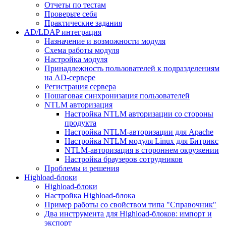
Отчеты по тестам
Проверьте себя
Практические задания
AD/LDAP интеграция
Назначение и возможности модуля
Схема работы модуля
Настройка модуля
Принадлежность пользователей к подразделениям
на AD-сервере
Регистрация сервера
Пошаговая синхронизация пользователей
NTLM авторизация
Настройка NTLM авторизации со стороны
продукта
Настройка NTLM-авторизации для Apache
Настройка NTLM модуля Linux для Битрикс
NTLM-авторизация в стороннем окружении
Настройка браузеров сотрудников
Проблемы и решения
Highload-блоки
Highload-блоки
Настройка Highload-блока
Пример работы со свойством типа "Справочник"
Два инструмента для Highload-блоков: импорт и
экспорт