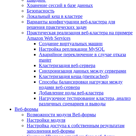
Хранение сессий в базе данных
Безопасность
Локальный кеш в кластере
Варианты конфигурации веб-кластера для
решения практических задач
Практическая реализация веб-кластера на примере
Amazon Web Services
Создание виртуальных машин
Настройка репликации MySQL
Аварийное переключение в случае отказа
master
Кластеризация веб-сервера
Синхронизация данных между серверами
Кластеризация кеша (memcached)
Способы балансировки нагрузки между
нодами веб-сервера
Добавление ноды веб-кластера
Нагрузочное тестирование кластера, анализ
различных сценариев и выводы
Веб-формы
Возможности модуля Веб-формы
Настройки модуля
Настройка доступа к собственным результатам
заполнения веб-формы