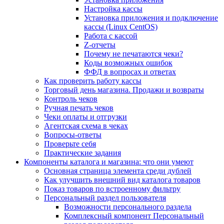
Настройка кассы
Установка приложения и подключение
кассы (Linux CentOS)
Работа с кассой
Z-отчеты
Почему не печатаются чеки?
Коды возможных ошибок
ФФД в вопросах и ответах
Как проверить работу кассы
Торговый день магазина. Продажи и возвраты
Контроль чеков
Ручная печать чеков
Чеки оплаты и отгрузки
Агентская схема в чеках
Вопросы-ответы
Проверьте себя
Практические задания
Компоненты каталога и магазина: что они умеют
Основная страница элемента среди дублей
Как улучшить внешний вид каталога товаров
Показ товаров по встроенному фильтру
Персональный раздел пользователя
Возможности персонального раздела
Комплексный компонент Персональный