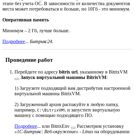
этапе без учета ОС. В зависимости от количества документов
места может потребоваться и больше, но 10Гб - это минимум.
Оперативная память
Минимум – 2 Гб, лучше больше.
Подробнее
...
Битрикс24
.
Проведение работ
Перейдите по адресу
bitrix url
, указанному в
BitrixVM
Запуск виртуальной машины BitrixVM
:
1) Загрузите подходящий вам дистрибутив настроенной
виртуальной машины BitrixVM.
2) Загруженный архив распакуйте в любую папку,
например,
и запустите виртуальную
С:\BitrixVM\
машину с помощью подходящего ПО.
Подробнее
...
или
BitrixEnv
Рассмотрим установку
«1С-Битрикс: Веб-окружение» - Linux
на оборудовании