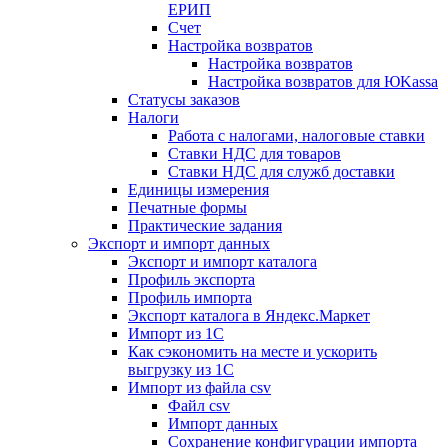
ЕРИП
Счет
Настройка возвратов
Настройка возвратов
Настройка возвратов для ЮKassa
Статусы заказов
Налоги
Работа с налогами, налоговые ставки
Ставки НДС для товаров
Ставки НДС для служб доставки
Единицы измерения
Печатные формы
Практические задания
Экспорт и импорт данных
Экспорт и импорт каталога
Профиль экспорта
Профиль импорта
Экспорт каталога в Яндекс.Маркет
Импорт из 1С
Как сэкономить на месте и ускорить
выгрузку из 1С
Импорт из файла csv
Файл csv
Импорт данных
Сохранение конфигурации импорта