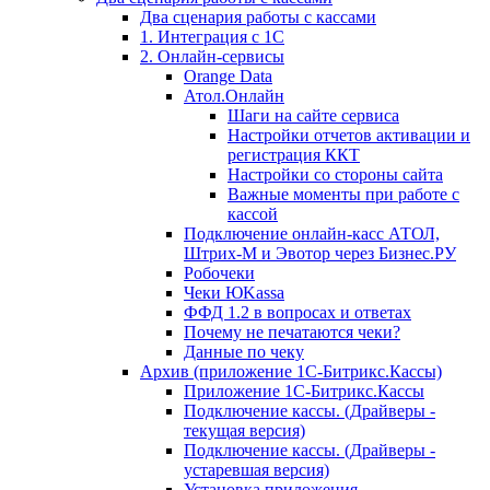
Два сценария работы с кассами
1. Интеграция с 1С
2. Онлайн-сервисы
Orange Data
Атол.Онлайн
Шаги на сайте сервиса
Настройки отчетов активации и
регистрация ККТ
Настройки со стороны сайта
Важные моменты при работе с
кассой
Подключение онлайн-касс АТОЛ,
Штрих-М и Эвотор через Бизнес.РУ
Робочеки
Чеки ЮKassa
ФФД 1.2 в вопросах и ответах
Почему не печатаются чеки?
Данные по чеку
Архив (приложение 1С-Битрикс.Кассы)
Приложение 1С-Битрикс.Кассы
Подключение кассы. (Драйверы -
текущая версия)
Подключение кассы. (Драйверы -
устаревшая версия)
Установка приложения