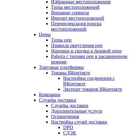
Избранные местоположения
Типы местоположений
Внешние сервисы
Импорт местоположений
Переиндексация поиска
местоположений
Цены
Типы цен
Правила округления цен
Наценки и скидки к базовой цене
Работа с типами цен в расширенном
режиме
Торговые платформы
Товары ВКонтакте
Настройки соединения с
ВКонтакте
Экспорт товаров ВКонтакте
Компании
Службы доставки
Службы доставки
Дополнительные услуги
Ограничения
Настройка служб доставки
DPD
СДЭК