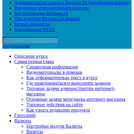
Администратор сервиса Битрикс24 (коробочная версия)
Внедрение корпоративного портала
Бот платформа Битрикс24
Приложения Битрикс24.Маркет
Бизнес-процессы
Партнёрский REST
Авторизация
Описание курса
Самая первая глава
Справочная информация
Видеоматериалы в помощь
Как отформатирован текст в курсе
Где практиковаться и выполнять задания
Типовые задачи администратора интернет-
магазина
Основные задачи менеджера интернет-магазина
Типовые действия на сайте
Как узнать редакцию продукта
Глоссарий
Валюты
Настройки модуля Валюты
Валюты