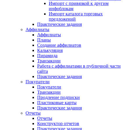
Импорт с привязкой к другим
инфоблокам
Импорт каталога торговых
предложений
Практические задания
Аффилиаты
Аффилиаты
Планы
Создание аффилиатов
Калькуляция
Пирамида
Транзакции
Работа с аффилиатами в публичной части
сайта
Практические задания
Покупатели
Покупатели
Транзакции
Продление подписки
Пластиковые карты
Практические задания
Отчеты
Отчеты
Конструктор отчетов
Практические задания