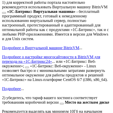
1) для корректной работы портала настоятельно
рекомендуется использовать
Виртуальную машину BitrixVM
«1C-Битрикс: Виртуальная машина»
- бесплатный
программный продукт, готовый к немедленному
использованию виртуальный сервер, полностью
настроенный, протестированный и адаптированный для
оптимальной работы как с продуктами «1С-Битрикс», так и с
любыми PHP-приложениями. Имеется в версии для Windows
и для Unix систем.
Подробнее о Виртуальной машине BitrixVM
...
Подробнее о настройке многосайтовости в BitrixVM для
перехода на «1С-Битрикс24»
...
или
«1С-Битрикс: Веб-
окружение»;
«1С-Битрикс: Веб-окружение» - Linux
позволяет быстро и с минимальными затратами развернуть
оптимальное окружение для работы продуктов и решений
«1С-Битрикс» на Linux-платформе CentOS 6/7 (i386, x86_64).
Подробнее
...
2) убедитесь, что тариф вашего хостинга соответствует
требованиям коробочной версии
Место на жестком диске
Рекомендуется выделять как минимум 10Гб на начальном