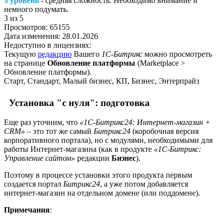
3 уровень
- средняя сложность. Необходимо внимание и
немного подумать.
3
из 5
Просмотров:
65155
Дата изменения:
28.01.2026
Недоступно в лицензиях:
Текущую
редакцию
Вашего
1С-Битрикс
можно просмотреть
на странице
Обновление платформы
(
Marketplace >
Обновление платформы
).
Старт, Стандарт, Малый бизнес, КП, Бизнес, Энтерпрайз
Установка "с нуля": подготовка
Еще раз уточним, что
«1С-Битрикс24: Интернет-магазин +
CRM»
– это тот же самый
Битрикс24
(коробочная версия
корпоративного портала), но с модулями, необходимыми для
работы Интернет-магазина (как в продукте
«1С-Битрикс:
Управление сайтом»
редакции
Бизнес
).
Поэтому в процессе установки этого продукта первым
создается портал
Битрикс24
, а уже потом добавляется
интернет-магазин на отдельном домене (или поддомене).
Примечания
: