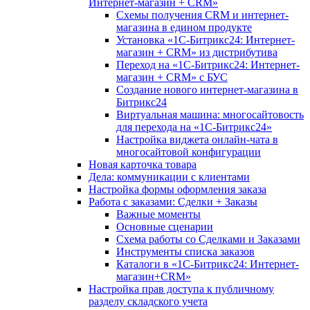
Интернет-магазин + CRM»
Схемы получения CRM и интернет-
магазина в едином продукте
Установка «1С-Битрикс24: Интернет-
магазин + CRM» из дистрибутива
Переход на «1С-Битрикс24: Интернет-
магазин + CRM» с БУС
Создание нового интернет-магазина в
Битрикс24
Виртуальная машина: многосайтовость
для перехода на «1С-Битрикс24»
Настройка виджета онлайн-чата в
многосайтовой конфигурации
Новая карточка товара
Дела: коммуникации с клиентами
Настройка формы оформления заказа
Работа с заказами: Сделки + Заказы
Важные моменты
Основные сценарии
Схема работы со Сделками и Заказами
Инструменты списка заказов
Каталоги в «1С-Битрикс24: Интернет-
магазин+CRM»
Настройка прав доступа к публичному
разделу складского учета