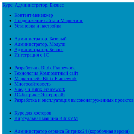
Курс: Администратор. Бизнес
Контент-менеджер
Продвижение сайта и Маркетинг
Установка и настройка
Администратор. Базовый
Администратор. Модули
Администратор. Бизнес
Интеграция с 1С
Разработчик Bitrix Framework
Технология Композитный сайт
Маркетплейс Bitrix Framework
Многосайтовость
Vue.js и Bitrix Framework
1С-Битрикс: Энтерпрайз
Разработка и эксплуатация высоконагруженных проектов
Курс для хостеров
Виртуальная машина BitrixVM
Администратор сервиса Битрикс24 (коробочная версия)