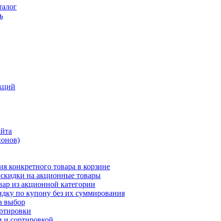
талог
ь
кций
айта
понов)
ия конкретного товара в корзине
 скидки на акционные товары
вар из акционной категории
идку по купону без их суммирования
а выбор
ортировки
и и сортировкой