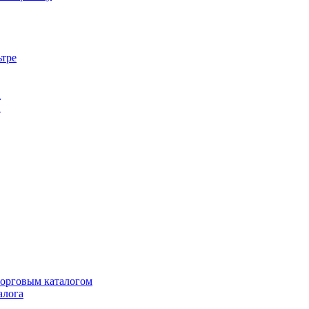
ьтре
а
в
торговым каталогом
алога