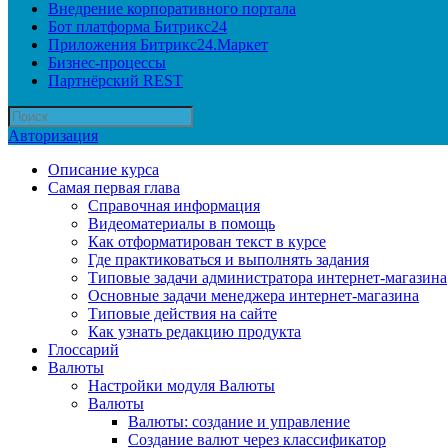
Внедрение корпоративного портала
Бот платформа Битрикс24
Приложения Битрикс24.Маркет
Бизнес-процессы
Партнёрский REST
Авторизация
Описание курса
Самая первая глава
Справочная информация
Видеоматериалы в помощь
Как отформатирован текст в курсе
Где практиковаться и выполнять задания
Типовые задачи администратора интернет-магазина
Основные задачи менеджера интернет-магазина
Типовые действия на сайте
Как узнать редакцию продукта
Глоссарий
Валюты
Настройки модуля Валюты
Валюты
Валюты: создание и управление
Создание валют через классификатор