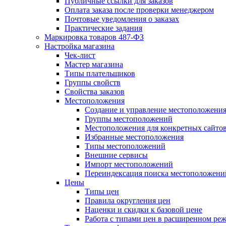
Публичные ссылки для заказов
Оплата заказа после проверки менеджером
Почтовые уведомления о заказах
Практические задания
Маркировка товаров 487-ФЗ
Настройка магазина
Чек-лист
Мастер магазина
Типы плательщиков
Группы свойств
Свойства заказов
Местоположения
Создание и управление местоположени
Группы местоположений
Местоположения для конкретных сайто
Избранные местоположения
Типы местоположений
Внешние сервисы
Импорт местоположений
Переиндексация поиска местоположени
Цены
Типы цен
Правила округления цен
Наценки и скидки к базовой цене
Работа с типами цен в расширенном ре