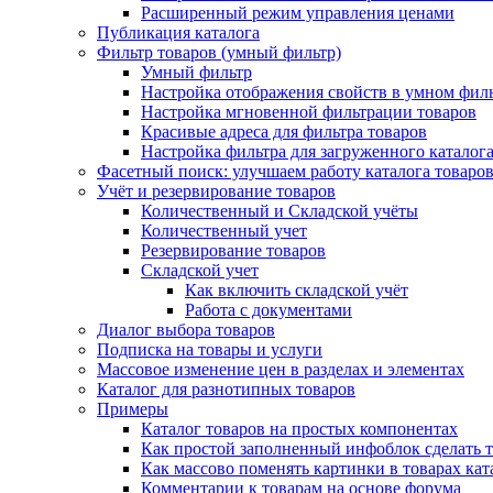
Расширенный режим управления ценами
Публикация каталога
Фильтр товаров (умный фильтр)
Умный фильтр
Настройка отображения свойств в умном фил
Настройка мгновенной фильтрации товаров
Красивые адреса для фильтра товаров
Настройка фильтра для загруженного каталог
Фасетный поиск: улучшаем работу каталога товаро
Учёт и резервирование товаров
Количественный и Складской учёты
Количественный учет
Резервирование товаров
Складской учет
Как включить складской учёт
Работа с документами
Диалог выбора товаров
Подписка на товары и услуги
Массовое изменение цен в разделах и элементах
Каталог для разнотипных товаров
Примеры
Каталог товаров на простых компонентах
Как простой заполненный инфоблок сделать 
Как массово поменять картинки в товарах кат
Комментарии к товарам на основе форума