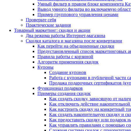
Умный фильтр в правом блоке компонента Ка
Вывод умного фильтра во включаемую област
Пример группового управления ценами
Проверьте себя
Практические задания
Товарный маркетинг: скидки и акции
Два режима работы Интернет-магазина
Скидки каталога и магазина после конвертации
Как перейти на объединенные скидки
Предустановленный список маркетинговых а
Правила работы с корзиной
Алгоритм применения скидок
Купоны
Создание купонов
Работа с купонами в публичной части с
Продажа подарочных сертификатов (ку
Функционал подарков
Примеры создания скидок
Как создать скидку, зависящую от налич
Как отключить действие накопительной
Как настроить скидку на конкретный то
Как создать накопительную скидку и ск
Как предоставить скидку или подарок н
Как управлять правилами с помощью с
Сложная система скидок с приоритетам