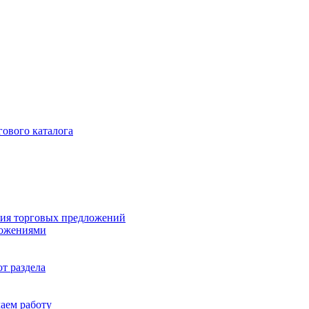
гового каталога
ия торговых предложений
ложениями
т раздела
чаем работу