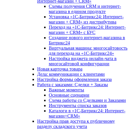
Интернет-магазин + CRM»
Схемы получения CRM и интернет-
магазина в едином продукте
Установка «1С-Битрикс24: Интернет-
магазин + CRM» из дистрибутива
Переход на «1С-Битрикс24: Интернет-
магазин + CRM» с БУС
Создание нового интернет-магазина в
Битрикс24
Виртуальная машина: многосайтовость
для перехода на «1С-Битрикс24»
Настройка виджета онлайн-чата в
многосайтовой конфигурации
Новая карточка товара
Дела: коммуникации с клиентами
Настройка формы оформления заказа
Работа с заказами: Сделки + Заказы
Важные моменты
Основные сценарии
Схема работы со Сделками и Заказами
Инструменты списка заказов
Каталоги в «1С-Битрикс24: Интернет-
магазин+CRM»
Настройка прав доступа к публичному
разделу складского учета