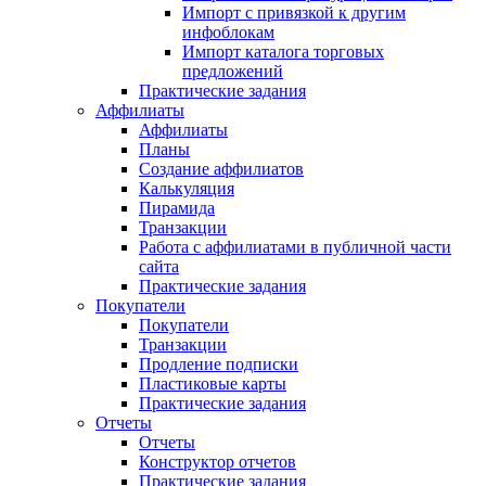
Импорт с привязкой к другим
инфоблокам
Импорт каталога торговых
предложений
Практические задания
Аффилиаты
Аффилиаты
Планы
Создание аффилиатов
Калькуляция
Пирамида
Транзакции
Работа с аффилиатами в публичной части
сайта
Практические задания
Покупатели
Покупатели
Транзакции
Продление подписки
Пластиковые карты
Практические задания
Отчеты
Отчеты
Конструктор отчетов
Практические задания