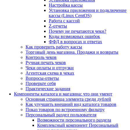
Настройка кассы
Установка приложения и подключение
кассы (Linux CentOS)
Работа с кассой
Z-отчеты
Почему не печатаются чеки?
Коды возможных ошибок
ФФД в вопросах и ответах
Как проверить работу кассы
Торговый день магазина. Продажи и возвраты
Контроль чеков
Ручная печать чеков
Чеки оплаты и отгрузки
Агентская схема в чеках
Вопросы-ответы
Проверьте себя
Практические задания
Компоненты каталога и магазина: что они умеют
Основная страница элемента среди дублей
Как улучшить внешний вид каталога товаров
Показ товаров по встроенному фильтру
Персональный раздел пользователя
Возможности персонального раздела
Комплексный компонент Персональный