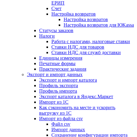
ЕРИП
Счет
Настройка возвратов
Настройка возвратов
Настройка возвратов для ЮKassa
Статусы заказов
Налоги
Работа с налогами, налоговые ставки
Ставки НДС для товаров
Ставки НДС для служб доставки
Единицы измерения
Печатные формы
Практические задания
Экспорт и импорт данных
Экспорт и импорт каталога
Профиль экспорта
Профиль импорта
Экспорт каталога в Яндекс.Маркет
Импорт из 1С
Как сэкономить на месте и ускорить
выгрузку из 1С
Импорт из файла csv
Файл csv
Импорт данных
Сохранение конфигурации импорта