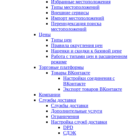
Избранные местоположения
Типы местоположений
Внешние сервисы
Импорт местоположений
Переиндексация поиска
местоположений
Цены
Типы цен
Правила округления цен
Наценки и скидки к базовой цене
Работа с типами цен в расширенном
режиме
Торговые платформы
Товары ВКонтакте
Настройки соединения с
ВКонтакте
Экспорт товаров ВКонтакте
Компании
Службы доставки
Службы доставки
Дополнительные услуги
Ограничения
Настройка служб доставки
DPD
СДЭК