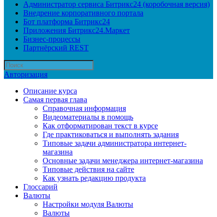
Администратор сервиса Битрикс24 (коробочная версия)
Внедрение корпоративного портала
Бот платформа Битрикс24
Приложения Битрикс24.Маркет
Бизнес-процессы
Партнёрский REST
Авторизация
Описание курса
Самая первая глава
Справочная информация
Видеоматериалы в помощь
Как отформатирован текст в курсе
Где практиковаться и выполнять задания
Типовые задачи администратора интернет-
магазина
Основные задачи менеджера интернет-магазина
Типовые действия на сайте
Как узнать редакцию продукта
Глоссарий
Валюты
Настройки модуля Валюты
Валюты