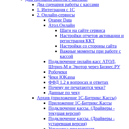
Два сценария работы с кассами
1. Интеграция с 1С
2. Онлайн-сервисы
Orange Data
Атол.Онлайн
Шаги на сайте сервиса
Настройки отчетов активации и
регистрация ККТ
Настройки со стороны сайта
Важные моменты при работе с
кассой
Подключение онлайн-касс АТОЛ,
Штрих-М и Эвотор через Бизнес.РУ
Робочеки
Чеки ЮKassa
ФФД 1.2 в вопросах и ответах
Почему не печатаются чеки?
Данные по чеку
Архив (приложение 1С-Битрикс.Кассы)
Приложение 1С-Битрикс.Кассы
Подключение кассы. (Драйверы -
текущая версия)
Подключение кассы. (Драйверы -
устаревшая версия)
Установка приложения