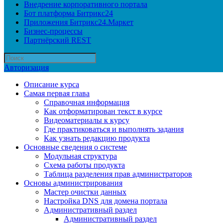
Внедрение корпоративного портала
Бот платформа Битрикс24
Приложения Битрикс24.Маркет
Бизнес-процессы
Партнёрский REST
Авторизация
Описание курса
Самая первая глава
Справочная информация
Как отформатирован текст в курсе
Видеоматериалы к курсу
Где практиковаться и выполнять задания
Как узнать редакцию продукта
Основные сведения о системе
Модульная структура
Схема работы продукта
Таблица разделения прав администраторов
Основы администрирования
Мастер очистки данных
Настройка DNS для домена портала
Административный раздел
Административный раздел