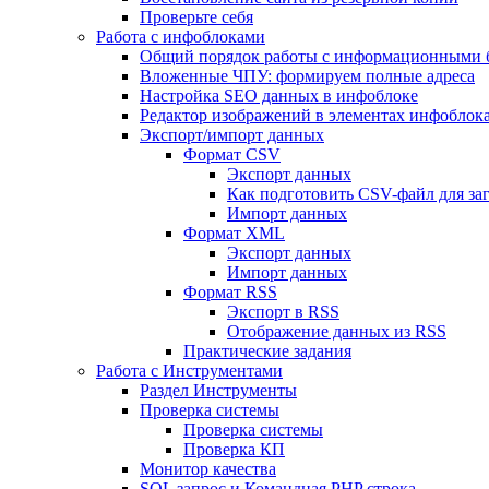
Проверьте себя
Работа с инфоблоками
Общий порядок работы с информационными 
Вложенные ЧПУ: формируем полные адреса
Настройка SEO данных в инфоблоке
Редактор изображений в элементах инфоблок
Экспорт/импорт данных
Формат CSV
Экспорт данных
Как подготовить CSV-файл для за
Импорт данных
Формат XML
Экспорт данных
Импорт данных
Формат RSS
Экспорт в RSS
Отображение данных из RSS
Практические задания
Работа с Инструментами
Раздел Инструменты
Проверка системы
Проверка системы
Проверка КП
Монитор качества
SQL запрос и Командная PHP строка