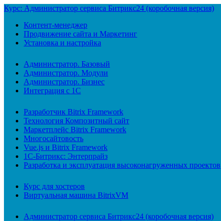
Курс: Администратор сервиса Битрикс24 (коробочная версия)
Контент-менеджер
Продвижение сайта и Маркетинг
Установка и настройка
Администратор. Базовый
Администратор. Модули
Администратор. Бизнес
Интеграция с 1С
Разработчик Bitrix Framework
Технология Композитный сайт
Маркетплейс Bitrix Framework
Многосайтовость
Vue.js и Bitrix Framework
1С-Битрикс: Энтерпрайз
Разработка и эксплуатация высоконагруженных проектов
Курс для хостеров
Виртуальная машина BitrixVM
Администратор сервиса Битрикс24 (коробочная версия)