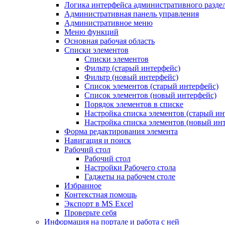
Логика интерфейса административного разде
Административная панель управления
Административное меню
Меню функций
Основная рабочая область
Списки элементов
Списки элементов
Фильтр (старый интерфейс)
Фильтр (новый интерфейс)
Список элементов (старый интерфейс)
Список элементов (новый интерфейс)
Порядок элементов в списке
Настройка списка элементов (старый ин
Настройка списка элементов (новый ин
Форма редактирования элемента
Навигация и поиск
Рабочий стол
Рабочий стол
Настройки Рабочего стола
Гаджеты на рабочем столе
Избранное
Контекстная помощь
Экспорт в MS Excel
Проверьте себя
Информация на портале и работа с ней