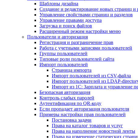
Шаблоны дизайна
Создание и редактирование новых страниц и 
Управление свойствами страниц и разделов
Управление правами доступа
Загрузка и поиск файлов
Расширенный режим настройки меню
Пользователи и авторизация
Регистрация и разграничение прав
Работа с учетными записями пользователей
Группы пользователей
Типовые роли пользователей сайта
Импорт пользователей
Страница импорта
Импорт пользователей из CSV-файла
Импорт пользователей из LDAP-director
Импорт из 1С: Зарплата и управление п
Безопасная авторизация
Контроль слабых паролей
Аутентификация по QR-коду
Если пропадает авторизация пользователя
Примеры настройки прав пользователей
Постановка задачи
Права на каталог товаров и услуг
Права на наполнение новостной ленты
Права на изменение статических страни