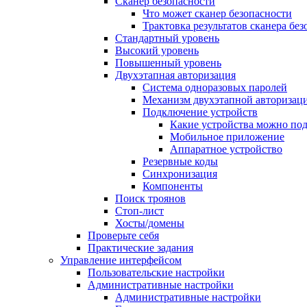
Сканер безопасности
Что может сканер безопасности
Трактовка результатов сканера бе
Стандартный уровень
Высокий уровень
Повышенный уровень
Двухэтапная авторизация
Система одноразовых паролей
Механизм двухэтапной авторизац
Подключение устройств
Какие устройства можно по
Мобильное приложение
Аппаратное устройство
Резервные коды
Синхронизация
Компоненты
Поиск троянов
Стоп-лист
Хосты/домены
Проверьте себя
Практические задания
Управление интерфейсом
Пользовательские настройки
Административные настройки
Административные настройки