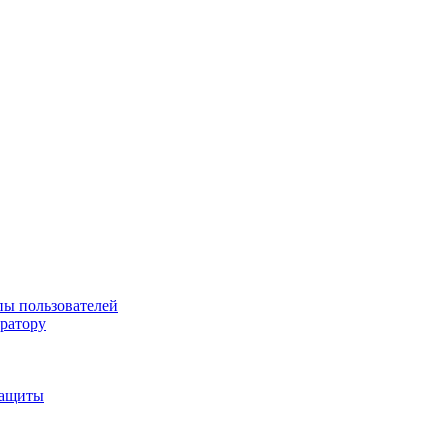
пы пользователей
тратору
защиты