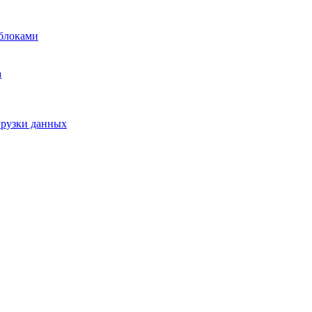
блоками
а
грузки данных