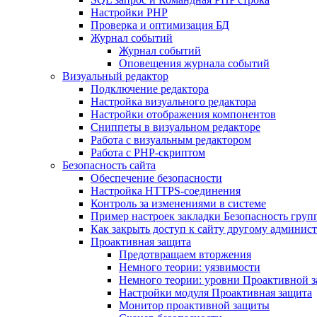
Настройки PHP
Проверка и оптимизация БД
Журнал событий
Журнал событий
Оповещения журнала событий
Визуальный редактор
Подключение редактора
Настройка визуального редактора
Настройки отображения компонентов
Сниппеты в визуальном редакторе
Работа с визуальным редактором
Работа с PHP-скриптом
Безопасность сайта
Обеспечение безопасности
Настройка HTTPS-соединения
Контроль за изменениями в системе
Пример настроек закладки Безопасность груп
Как закрыть доступ к сайту другому админис
Проактивная защита
Предотвращаем вторжения
Немного теории: уязвимости
Немного теории: уровни Проактивной 
Настройки модуля Проактивная защита
Монитор проактивной защиты