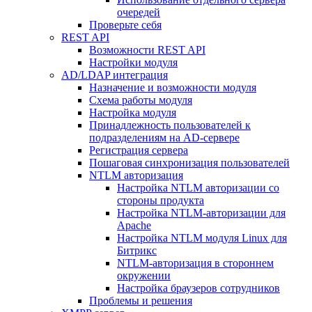
очередей
Проверьте себя
REST API
Возможности REST API
Настройки модуля
AD/LDAP интеграция
Назначение и возможности модуля
Схема работы модуля
Настройка модуля
Принадлежность пользователей к
подразделениям на AD-сервере
Регистрация сервера
Пошаговая синхронизация пользователей
NTLM авторизация
Настройка NTLM авторизации со
стороны продукта
Настройка NTLM-авторизации для
Apache
Настройка NTLM модуля Linux для
Битрикс
NTLM-авторизация в стороннем
окружении
Настройка браузеров сотрудников
Проблемы и решения