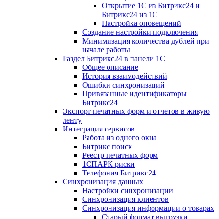
Открытие 1С из Битрикс24 и
Битрикс24 из 1С
Настройка оповещений
Создание настройки подключения
Минимизация количества дублей при
начале работы
Раздел Битрикс24 в панели 1С
Общее описание
История взаимодействий
Ошибки синхронизаций
Привязанные идентификаторы
Битрикс24
Экспорт печатных форм и отчетов в живую
ленту
Интеграция сервисов
Работа из одного окна
Битрикс поиск
Реестр печатных форм
1СПАРК риски
Телефония Битрикс24
Синхронизация данных
Настройки синхронизации
Синхронизация клиентов
Синхронизация информации о товарах
Старый формат выгрузки