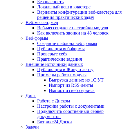
Безопасность
Локальный кеш в кластере
Варианты конфигурации веб-кластера для
решения практических задач
Веб-мессенджер
Веб-мессенджер: настройки модуля
Как включить звонки на 48 человек
Веб-формы
Создание шаблона веб-формы
Публикация веб-формы
Проверьте себя
Практические задания
Внешние источники данных
Публикация в Живую ленту
Примеры работы модуля
Выгрузка данных из 1С:УТ
Импорт из RSS-ленты
Импорт из веб-сервиса
Диск
Работа с Диском
Настройка работы с документами
Подключить собственный сервер
документов
Битрикс24 Доски
Задачи