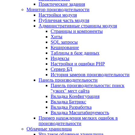
Практические задания
Монитор производительности
Настройки модуля
Публичная часть модуля
Административные страницы модуля
Страницы и компоненты
Хиты
SQL запросы
Кеширование
Таблицы в базе данных
Индексы
Настройки и ошибки PHP
Сервер БД
История замеров производительности
Панель производительности
Панель производительности: поиск
"узких" мест сайта
Вкладка Конфигурация
Вкладка Битрикс
Вкладка Разработка
Вкладка Масштабируемость
Пример нахождения мелких ошибок в
производительности
Облачные хранилища
Что такое облачные хранилища