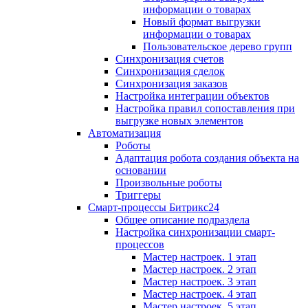
информации о товарах
Новый формат выгрузки
информации о товарах
Пользовательское дерево групп
Синхронизация счетов
Синхронизация сделок
Синхронизация заказов
Настройка интеграции объектов
Настройка правил сопоставления при
выгрузке новых элементов
Автоматизация
Роботы
Адаптация робота создания объекта на
основании
Произвольные роботы
Триггеры
Смарт-процессы Битрикс24
Общее описание подраздела
Настройка синхронизации смарт-
процессов
Мастер настроек. 1 этап
Мастер настроек. 2 этап
Мастер настроек. 3 этап
Мастер настроек. 4 этап
Мастер настроек. 5 этап