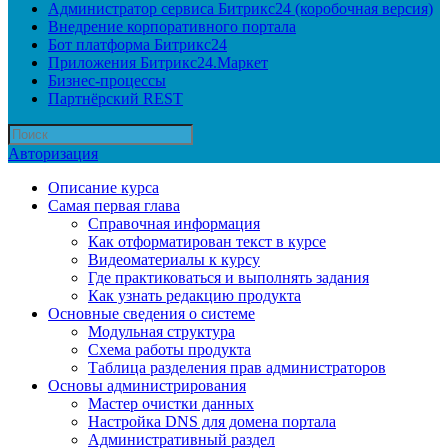
Администратор сервиса Битрикс24 (коробочная версия)
Внедрение корпоративного портала
Бот платформа Битрикс24
Приложения Битрикс24.Маркет
Бизнес-процессы
Партнёрский REST
Авторизация
Описание курса
Самая первая глава
Справочная информация
Как отформатирован текст в курсе
Видеоматериалы к курсу
Где практиковаться и выполнять задания
Как узнать редакцию продукта
Основные сведения о системе
Модульная структура
Схема работы продукта
Таблица разделения прав администраторов
Основы администрирования
Мастер очистки данных
Настройка DNS для домена портала
Административный раздел