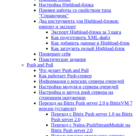
Настройка Highload-блока
Пример работы со свойством типа
"Справочник"
Два инструмента для Highload-блоков:
импорт и экспорт
Экспорт Highload-блока за 3 шага
Как подготовить XML-файл
Как добавить данные в Highload-блок
Как загрузить целый Highload-блок
Проверьте себя
Практические задания
Push and Pull
Что делает Push and Pull
Как работает Push-сервер
Информация о версиях сервера очередей
Настройки модуля и сервера очередей
Настройка и запуск push сервера на
стороннем окружении
Переход на Bitrix Push server 2.0 в BitrixVM 7
версии (устарело)
Переход с Bitrix Push server 1.0 на Bitrix
Push server 2.0
Переход с Nginx-PushStreamModule на
Bitrix Push server 2.0
Использование отдельного сервера