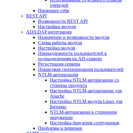
очередей
Проверьте себя
REST API
Возможности REST API
Настройки модуля
AD/LDAP интеграция
Назначение и возможности модуля
Схема работы модуля
Настройка модуля
Принадлежность пользователей к
подразделениям на AD-сервере
Регистрация сервера
Пошаговая синхронизация пользователей
NTLM авторизация
Настройка NTLM авторизации со
стороны продукта
Настройка NTLM-авторизации для
Apache
Настройка NTLM модуля Linux для
Битрикс
NTLM-авторизация в стороннем
окружении
Настройка браузеров сотрудников
Проблемы и решения