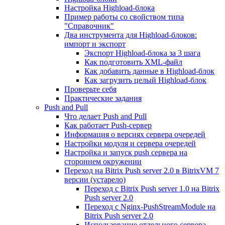
Настройка Highload-блока
Пример работы со свойством типа
"Справочник"
Два инструмента для Highload-блоков:
импорт и экспорт
Экспорт Highload-блока за 3 шага
Как подготовить XML-файл
Как добавить данные в Highload-блок
Как загрузить целый Highload-блок
Проверьте себя
Практические задания
Push and Pull
Что делает Push and Pull
Как работает Push-сервер
Информация о версиях сервера очередей
Настройки модуля и сервера очередей
Настройка и запуск push сервера на
стороннем окружении
Переход на Bitrix Push server 2.0 в BitrixVM 7
версии (устарело)
Переход с Bitrix Push server 1.0 на Bitrix
Push server 2.0
Переход с Nginx-PushStreamModule на
Bitrix Push server 2.0
Использование отдельного сервера