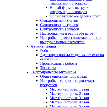
информации о товарах
Новый формат выгрузки
информации о товарах
Пользовательское дерево групп
Синхронизация счетов
Синхронизация сделок
Синхронизация заказов
Настройка интеграции объектов
Настройка правил сопоставления при
выгрузке новых элементов
Автоматизация
Роботы
Адаптация робота создания объекта на
основании
Произвольные роботы
Триггеры
Смарт-процессы Битрикс24
Общее описание подраздела
Настройка синхронизации смарт-
процессов
Мастер настроек. 1 этап
Мастер настроек. 2 этап
Мастер настроек. 3 этап
Мастер настроек. 4 этап
Мастер настроек. 5 этап