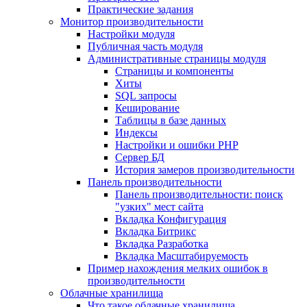
Практические задания
Монитор производительности
Настройки модуля
Публичная часть модуля
Административные страницы модуля
Страницы и компоненты
Хиты
SQL запросы
Кеширование
Таблицы в базе данных
Индексы
Настройки и ошибки PHP
Сервер БД
История замеров производительности
Панель производительности
Панель производительности: поиск
"узких" мест сайта
Вкладка Конфигурация
Вкладка Битрикс
Вкладка Разработка
Вкладка Масштабируемость
Пример нахождения мелких ошибок в
производительности
Облачные хранилища
Что такое облачные хранилища