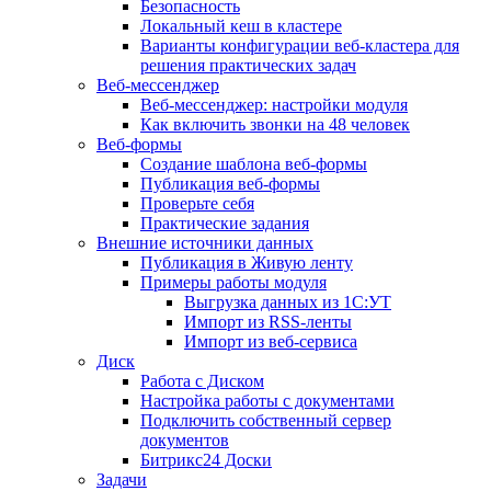
Безопасность
Локальный кеш в кластере
Варианты конфигурации веб-кластера для
решения практических задач
Веб-мессенджер
Веб-мессенджер: настройки модуля
Как включить звонки на 48 человек
Веб-формы
Создание шаблона веб-формы
Публикация веб-формы
Проверьте себя
Практические задания
Внешние источники данных
Публикация в Живую ленту
Примеры работы модуля
Выгрузка данных из 1С:УТ
Импорт из RSS-ленты
Импорт из веб-сервиса
Диск
Работа с Диском
Настройка работы с документами
Подключить собственный сервер
документов
Битрикс24 Доски
Задачи