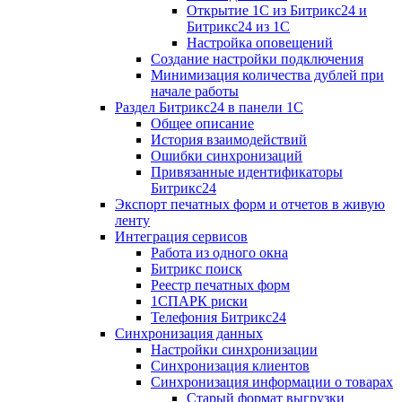
Открытие 1С из Битрикс24 и
Битрикс24 из 1С
Настройка оповещений
Создание настройки подключения
Минимизация количества дублей при
начале работы
Раздел Битрикс24 в панели 1С
Общее описание
История взаимодействий
Ошибки синхронизаций
Привязанные идентификаторы
Битрикс24
Экспорт печатных форм и отчетов в живую
ленту
Интеграция сервисов
Работа из одного окна
Битрикс поиск
Реестр печатных форм
1СПАРК риски
Телефония Битрикс24
Синхронизация данных
Настройки синхронизации
Синхронизация клиентов
Синхронизация информации о товарах
Старый формат выгрузки