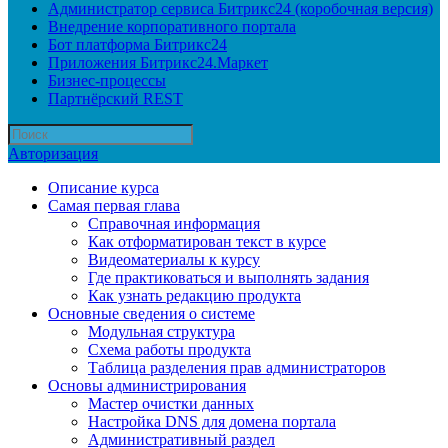
Администратор сервиса Битрикс24 (коробочная версия)
Внедрение корпоративного портала
Бот платформа Битрикс24
Приложения Битрикс24.Маркет
Бизнес-процессы
Партнёрский REST
Авторизация
Описание курса
Самая первая глава
Справочная информация
Как отформатирован текст в курсе
Видеоматериалы к курсу
Где практиковаться и выполнять задания
Как узнать редакцию продукта
Основные сведения о системе
Модульная структура
Схема работы продукта
Таблица разделения прав администраторов
Основы администрирования
Мастер очистки данных
Настройка DNS для домена портала
Административный раздел