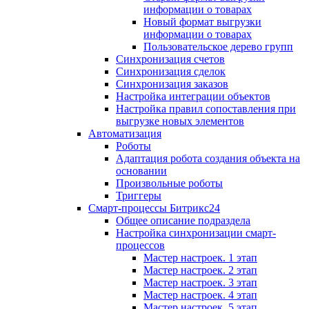
информации о товарах
Новый формат выгрузки
информации о товарах
Пользовательское дерево групп
Синхронизация счетов
Синхронизация сделок
Синхронизация заказов
Настройка интеграции объектов
Настройка правил сопоставления при
выгрузке новых элементов
Автоматизация
Роботы
Адаптация робота создания объекта на
основании
Произвольные роботы
Триггеры
Смарт-процессы Битрикс24
Общее описание подраздела
Настройка синхронизации смарт-
процессов
Мастер настроек. 1 этап
Мастер настроек. 2 этап
Мастер настроек. 3 этап
Мастер настроек. 4 этап
Мастер настроек. 5 этап