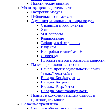
Практические задания
Монитор производительности
Настройки модуля
Публичная часть модуля
Административные страницы модуля
Страницы и компоненты
Хиты
SQL запросы
Кеширование
Таблицы в базе данных
Индексы
Настройки и ошибки PHP
Сервер БД
История замеров производительности
Панель производительности
Панель производительности: поиск
"узких" мест сайта
Вкладка Конфигурация
Вкладка Битрикс
Вкладка Разработка
Вкладка Масштабируемость
Пример нахождения мелких ошибок в
производительности
Облачные хранилища
Что такое облачные хранилища