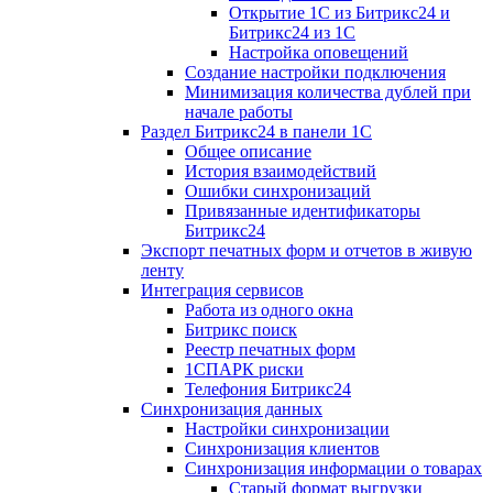
Открытие 1С из Битрикс24 и
Битрикс24 из 1С
Настройка оповещений
Создание настройки подключения
Минимизация количества дублей при
начале работы
Раздел Битрикс24 в панели 1С
Общее описание
История взаимодействий
Ошибки синхронизаций
Привязанные идентификаторы
Битрикс24
Экспорт печатных форм и отчетов в живую
ленту
Интеграция сервисов
Работа из одного окна
Битрикс поиск
Реестр печатных форм
1СПАРК риски
Телефония Битрикс24
Синхронизация данных
Настройки синхронизации
Синхронизация клиентов
Синхронизация информации о товарах
Старый формат выгрузки