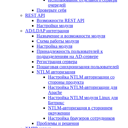
очередей
Проверьте себя
REST API
Возможности REST API
Настройки модуля
AD/LDAP интеграция
Назначение и возможности модуля
Схема работы модуля
Настройка модуля
Принадлежность пользователей к
подразделениям на AD-сервере
Регистрация сервера
Пошаговая синхронизация пользователей
NTLM авторизация
Настройка NTLM авторизации со
стороны продукта
Настройка NTLM-авторизации для
Apache
Настройка NTLM модуля Linux для
Битрикс
NTLM-авторизация в стороннем
окружении
Настройка браузеров сотрудников
Проблемы и решения