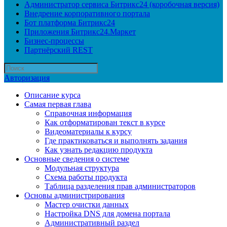
Администратор сервиса Битрикс24 (коробочная версия)
Внедрение корпоративного портала
Бот платформа Битрикс24
Приложения Битрикс24.Маркет
Бизнес-процессы
Партнёрский REST
Авторизация
Описание курса
Самая первая глава
Справочная информация
Как отформатирован текст в курсе
Видеоматериалы к курсу
Где практиковаться и выполнять задания
Как узнать редакцию продукта
Основные сведения о системе
Модульная структура
Схема работы продукта
Таблица разделения прав администраторов
Основы администрирования
Мастер очистки данных
Настройка DNS для домена портала
Административный раздел