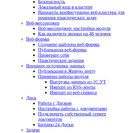
Безопасность
Локальный кеш в кластере
Варианты конфигурации веб-кластера для
решения практических задач
Веб-мессенджер
Веб-мессенджер: настройки модуля
Как включить звонки на 48 человек
Веб-формы
Создание шаблона веб-формы
Публикация веб-формы
Проверьте себя
Практические задания
Внешние источники данных
Публикация в Живую ленту
Примеры работы модуля
Выгрузка данных из 1С:УТ
Импорт из RSS-ленты
Импорт из веб-сервиса
Диск
Работа с Диском
Настройка работы с документами
Подключить собственный сервер
документов
Битрикс24 Доски
Задачи