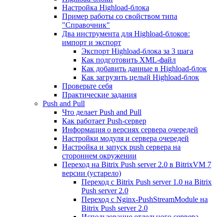
Настройка Highload-блока
Пример работы со свойством типа
"Справочник"
Два инструмента для Highload-блоков:
импорт и экспорт
Экспорт Highload-блока за 3 шага
Как подготовить XML-файл
Как добавить данные в Highload-блок
Как загрузить целый Highload-блок
Проверьте себя
Практические задания
Push and Pull
Что делает Push and Pull
Как работает Push-сервер
Информация о версиях сервера очередей
Настройки модуля и сервера очередей
Настройка и запуск push сервера на
стороннем окружении
Переход на Bitrix Push server 2.0 в BitrixVM 7
версии (устарело)
Переход с Bitrix Push server 1.0 на Bitrix
Push server 2.0
Переход с Nginx-PushStreamModule на
Bitrix Push server 2.0
Использование отдельного сервера