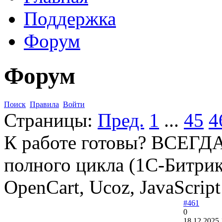
Поддержка
Форум
Форум
Поиск
Правила
Войти
Страницы:
Пред.
1
...
45
4
К работе готовы? ВСЕГД
полного цикла (1C-Битрикс
OpenCart, Ucoz, JavaScript 
#461
0
18.12.2025 