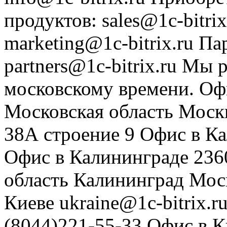
продуктов
:
sales@1c-bitrix
marketing@1c-bitrix.ru
Па
partners@1c-bitrix.ru
Мы р
московскому времени.
Оф
Московская область
Моск
38А строение 9
Офис в К
Офис в Калининграде
236
область
Калининград
Мос
Киеве
ukraine@1c-bitrix.r
(8044)221-55-33
Офис в К