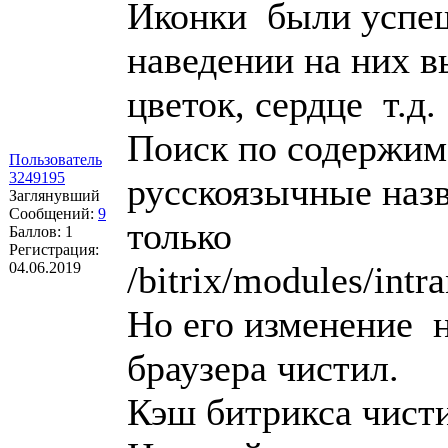
Иконки были успе
наведении на них в
цветок, сердце т.д.
Поиск по содержи
Пользователь
3249195
русскоязычные назв
Заглянувший
Сообщений:
9
только
Баллов:
1
Регистрация:
04.06.2019
/bitrix/modules/intr
Но его изменение н
браузера чистил.
Кэш битрикса чист