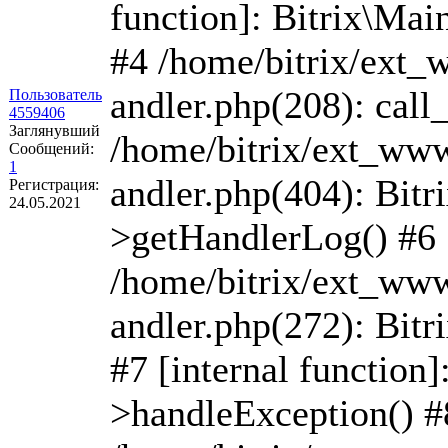
function]: Bitrix\Ma
#4 /home/bitrix/ext_
andler.php(208): call
Пользователь
4559406
Заглянувший
/home/bitrix/ext_www
Сообщений:
1
andler.php(404): Bit
Регистрация:
24.05.2021
>getHandlerLog() #6
/home/bitrix/ext_www
andler.php(272): Bit
#7 [internal function
>handleException() #