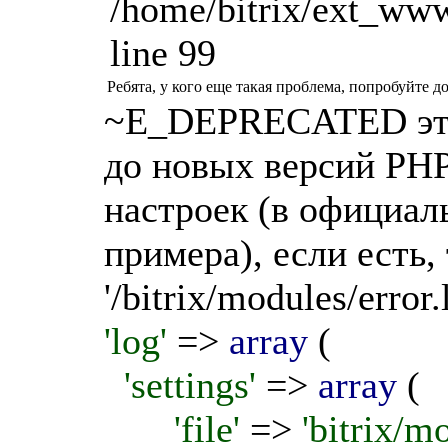
/home/bitrix/ext_www
line 99
Ребята, у кого еще такая проблема, попробуйте д
~E_DEPRECATED это 
до новых версий PHP.
настроек (в официал
примера), если есть, 
'/bitrix/modules/error.
'log'
=>
array
(
'settings'
=>
array
(
'file'
=>
'bitrix/m