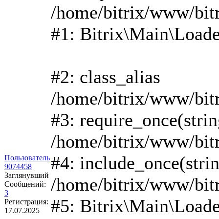
/home/bitrix/www/bitr
#1: Bitrix\Main\Load
#2: class_alias
/home/bitrix/www/bit
#3: require_once(strin
/home/bitrix/www/bit
#4: include_once(stri
Пользователь
9074458
Заглянувший
/home/bitrix/www/bitr
Сообщений:
3
#5: Bitrix\Main\Loade
Регистрация:
17.07.2025