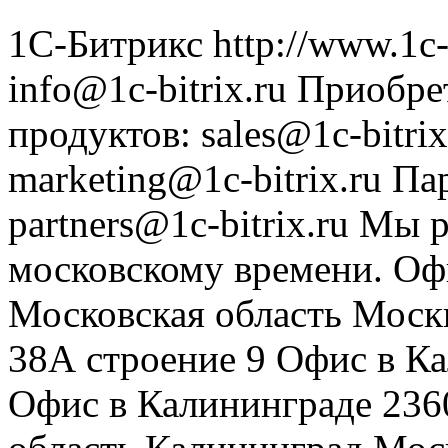
1С-Битрикс
http://www.1c-
info@1c-bitrix.ru
Приобре
продуктов
:
sales@1c-bitrix
marketing@1c-bitrix.ru
Па
partners@1c-bitrix.ru
Мы р
московскому времени.
Оф
Московская область
Моск
38А строение 9
Офис в К
Офис в Калининграде
236