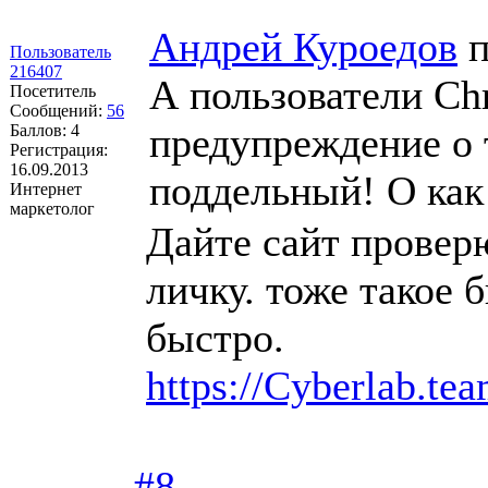
Андрей Куроедов
п
Пользователь
216407
А пользователи Ch
Посетитель
Сообщений:
56
предупреждение о т
Баллов:
4
Регистрация:
16.09.2013
поддельный! О как
Интернет
маркетолог
Дайте сайт провер
личку. тоже такое 
быстро.
https://Cyberlab.te
#8