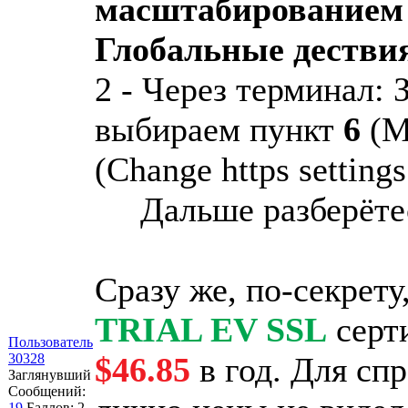
масштабированием
Глобальные дестви
2 - Через терминал: 
выбираем пункт
6
(Ma
(Change https settings
Дальше разберёте
Сразу же, по-секрету
TRIAL EV SSL
серт
Пользователь
30328
$46.85
в год. Для спр
Заглянувший
Сообщений:
19
Баллов:
2