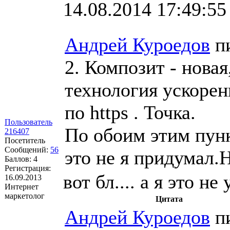
14.08.2014 17:49:55
Андрей Куроедов
п
2. Композит - нова
технология ускорен
по https . Точка.
Пользователь
По обоим этим пунк
216407
Посетитель
Сообщений:
56
это не я придумал.Н
Баллов:
4
Регистрация:
вот бл.... а я это не 
16.09.2013
Интернет
маркетолог
Цитата
Андрей Куроедов
п