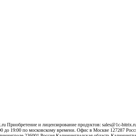
.ru
Приобретение и лицензирование продуктов
:
sales@1c-bitrix.r
0 до 19:00 по московскому времени.
Офис в Москве
127287
Росс
лининграде
236001
Россия
Калининградская область
Калинингр