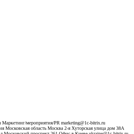
u
Маркетинг/мероприятия/PR
marketing@1c-bitrix.ru
ия
Московская область
Москва
2-я Хуторская улица дом 38А
ад
Московский проспект 261
Офис в Киеве
ukraine@1c-bitrix.ru