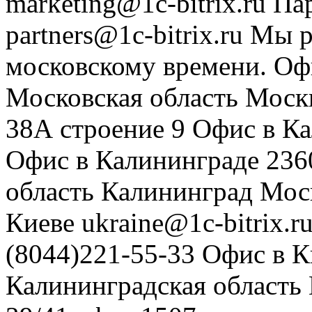
marketing@1c-bitrix.ru
Па
partners@1c-bitrix.ru
Мы р
московскому времени.
Оф
Московская область
Моск
38А строение 9
Офис в К
Офис в Калининграде
236
область
Калининград
Мос
Киеве
ukraine@1c-bitrix.r
(8044)221-55-33
Офис в К
Калининградская область