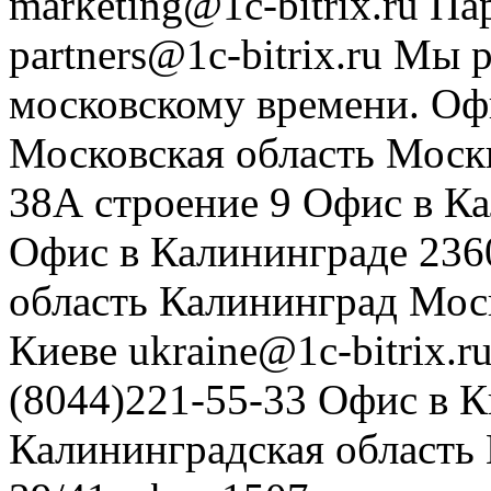
marketing@1c-bitrix.ru
Па
partners@1c-bitrix.ru
Мы р
московскому времени.
Оф
Московская область
Моск
38А строение 9
Офис в К
Офис в Калининграде
236
область
Калининград
Мос
Киеве
ukraine@1c-bitrix.r
(8044)221-55-33
Офис в К
Калининградская область