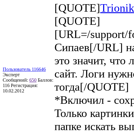
[QUOTE]
Trioni
[QUOTE]
[URL=/support/f
Сипаев[/URL] н
это значит, что
Пользователь 116646
сайт. Логи нужн
Эксперт
Сообщений:
650
Баллов:
тогда[/QUOTE]
116
Регистрация:
10.02.2012
*Включил - сохр
Только картинки
папке искать вы