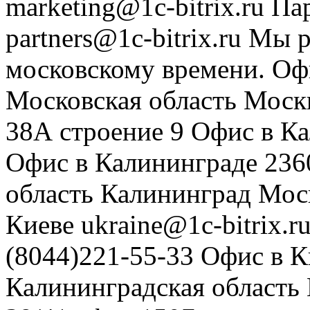
marketing@1c-bitrix.ru
Па
partners@1c-bitrix.ru
Мы р
московскому времени.
Оф
Московская область
Моск
38А строение 9
Офис в К
Офис в Калининграде
236
область
Калининград
Мос
Киеве
ukraine@1c-bitrix.r
(8044)221-55-33
Офис в К
Калининградская область