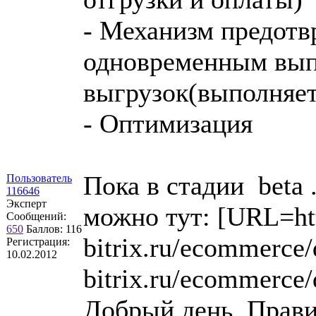
- Механизм предотв
одновременным вып
выгрузок(выполняет
- Оптимизация
Пока в стадии beta 
Пользователь
116646
Эксперт
можно тут: [URL=htt
Сообщений:
650
Баллов:
116
bitrix.ru/ecommerce/
Регистрация:
10.02.2012
bitrix.ru/ecommerc
Добрый день. Прави