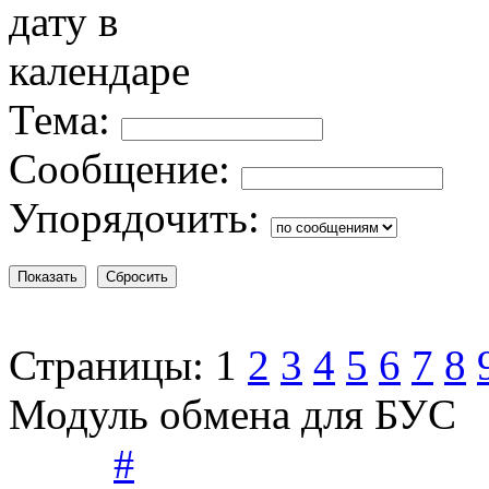
Тема:
Сообщение:
Упорядочить:
Страницы:
1
2
3
4
5
6
7
8
Модуль обмена для БУС
#