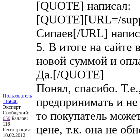
[QUOTE] написал:
[QUOTE][URL=/suppo
Сипаев[/URL] напис
5. В итоге на сайте 
новой суммой и опл
Да.[/QUOTE]
Понял, спасибо. Т.е
Пользователь
предпринимать и не 
116646
Эксперт
то покупатель может
Сообщений:
650
Баллов:
116
цене, т.к. она не об
Регистрация:
10.02.2012