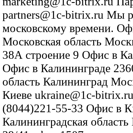
marketing@1c-bitrix.ru
Па
partners@1c-bitrix.ru
Мы р
московскому времени.
Оф
Московская область
Моск
38А строение 9
Офис в К
Офис в Калининграде
236
область
Калининград
Мос
Киеве
ukraine@1c-bitrix.r
(8044)221-55-33
Офис в К
Калининградская область