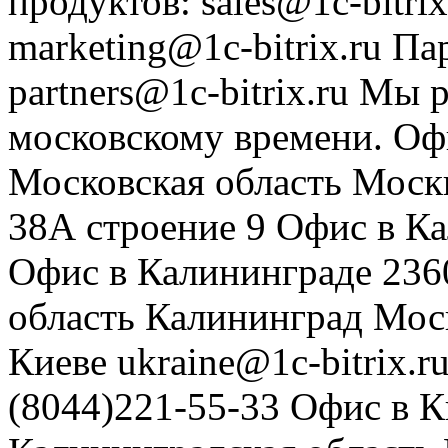
продуктов
:
sales@1c-bitrix
marketing@1c-bitrix.ru
Па
partners@1c-bitrix.ru
Мы р
московскому времени.
Оф
Московская область
Моск
38А строение 9
Офис в К
Офис в Калининграде
236
область
Калининград
Мос
Киеве
ukraine@1c-bitrix.r
(8044)221-55-33
Офис в К