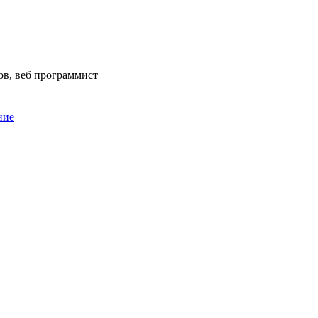
ов, веб программист
ние