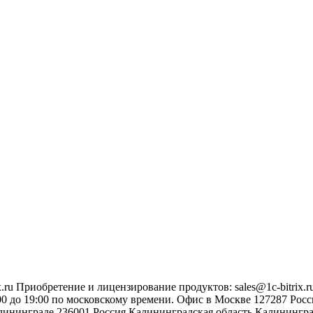
.ru
Приобретение и лицензирование продуктов
:
sales@1c-bitrix.r
0 до 19:00 по московскому времени.
Офис в Москве
127287
Росс
лининграде
236001
Россия
Калининградская область
Калинингр