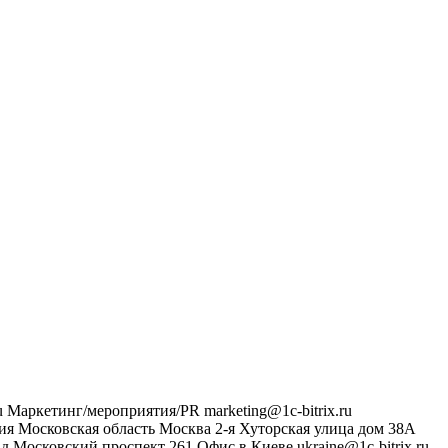
u
Маркетинг/мероприятия/PR
marketing@1c-bitrix.ru
ия
Московская область
Москва
2-я Хуторская улица дом 38А
ад
Московский проспект 261
Офис в Киеве
ukraine@1c-bitrix.ru