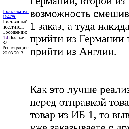
Германии, второй из
возможность смешива
Пользователь
164786
Постоянный
1 заказ, а туда наки
посетитель
Сообщений:
прийти из Германии 
458
Баллов:
37
Регистрация:
прийти из Англии.
20.03.2013
Как это лучше реали
перед отправкой това
товар из ИБ 1, то в
уже заказываете с др