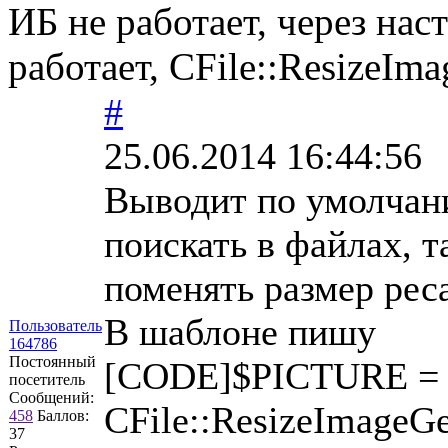
ИБ не работает, через нас
работает, CFile::ResizeIm
#
25.06.2014 16:44:56
Выводит по умолчани
поискать в файлах, т
поменять размер рес
В шаблоне пишу
Пользователь
164786
Постоянный
[CODE]$PICTURE =
посетитель
Сообщений:
CFile::ResizeImage
458
Баллов:
37