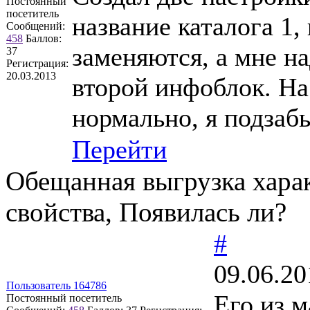
Постоянный
посетитель
название каталога 1,
Сообщений:
458
Баллов:
заменяются, а мне н
37
Регистрация:
20.03.2013
второй инфоблок. На
нормально, я подзабы
Перейти
Обещанная выгрузка хара
свойства, Появилась ли?
#
09.06.20
Пользователь 164786
Его из м
Постоянный посетитель