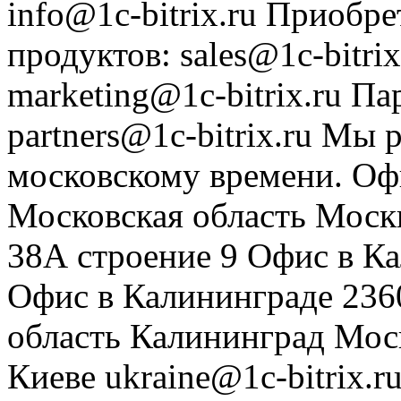
info@1c-bitrix.ru
Приобре
продуктов
:
sales@1c-bitrix
marketing@1c-bitrix.ru
Па
partners@1c-bitrix.ru
Мы р
московскому времени.
Оф
Московская область
Моск
38А строение 9
Офис в К
Офис в Калининграде
236
область
Калининград
Мос
Киеве
ukraine@1c-bitrix.r