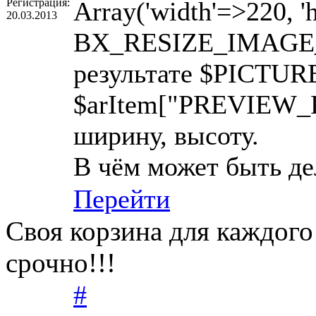
Регистрация:
Array('width'=>220, '
20.03.2013
BX_RESIZE_IMAGE_
результате $PICTURE
$arItem["PREVIEW_P
ширину, высоту.
В чём может быть де
Перейти
Своя корзина для каждого
срочно!!!
#