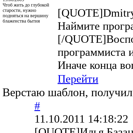
Чтоб жить до глубокой
[QUOTE]Dmitry
старости, нужно
подняться на вершину
блаженства бытия
Наймите прогр
[/QUOTE]Воспо
программиста и
Иначе конца во
Перейти
Верстаю шаблон, получил
#
11.10.2011 14:18:22
[QUOTE]Илья Базан