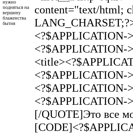
нужно
content="text/html; 
подняться на
вершину
блаженства
LANG_CHARSET;?
бытия
<?$APPLICATION->S
<?$APPLICATION->S
<title><?$APPLICAT
<?$APPLICATION->
<?$APPLICATION->S
<?$APPLICATION->S
[/QUOTE]Это все мо
[CODE]<?$APPLICA