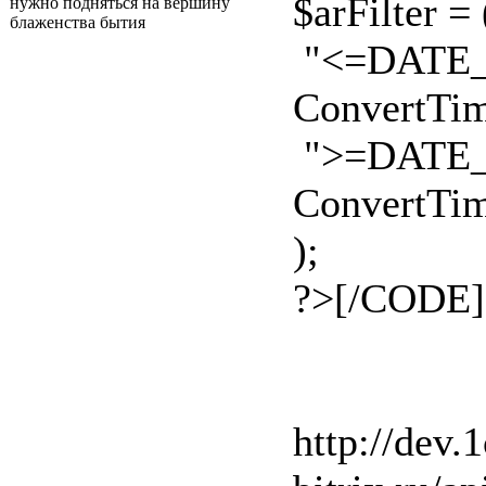
$arFilter = 
нужно подняться на вершину
блаженства бытия
"<=DATE_A
ConvertTim
">=DATE_A
ConvertTim
);
?>[/CODE]
http://dev.1