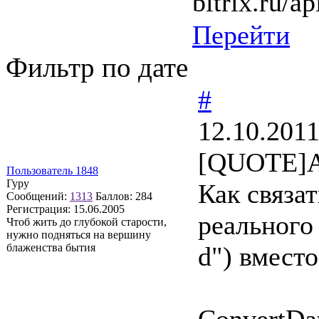
bitrix.ru/ap
Перейти
Фильтр по дате
#
12.10.2011
[QUOTE]А
Пользователь 1848
Гуру
Как связа
Сообщений:
1313
Баллов:
284
Регистрация:
15.06.2005
реального
Чтоб жить до глубокой старости,
нужно подняться на вершину
блаженства бытия
d") вместо
ConvertDa