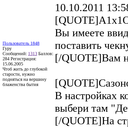
10.10.2011 13:5
[QUOTE]A1x1O
Вы имеете ввид
поставить чекну
Пользователь 1848
Гуру
Сообщений:
1313
Баллов:
[/QUOTE]Вам н
284
Регистрация:
15.06.2005
Чтоб жить до глубокой
старости, нужно
подняться на вершину
[QUOTE]Сазоно
блаженства бытия
В настройках ко
выбери там "Дет
[/QUOTE]На стр