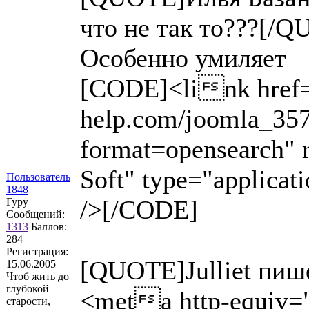
что не так то???[/
Особенно умиляет
[CODE]<link href="
help.com/joomla_357
format=opensearch" r
Soft" type="applicat
Пользователь
1848
/>[/CODE]
Гуру
Сообщений:
1313
Баллов:
284
Регистрация:
[QUOTE]Julliet пиш
15.06.2005
Чтоб жить до
глубокой
<meta http-equiv=
старости,