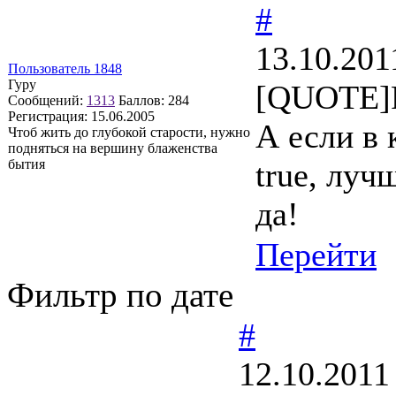
#
13.10.201
Пользователь 1848
Гуру
[QUOTE]Р
Сообщений:
1313
Баллов:
284
Регистрация:
15.06.2005
А если в 
Чтоб жить до глубокой старости, нужно
подняться на вершину блаженства
бытия
true, лу
да!
Перейти
Фильтр по дате
#
12.10.2011