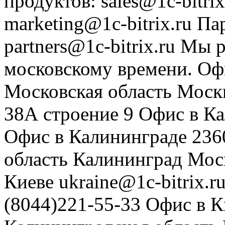
продуктов
:
sales@1c-bitrix
marketing@1c-bitrix.ru
Па
partners@1c-bitrix.ru
Мы р
московскому времени.
Оф
Московская область
Моск
38А строение 9
Офис в К
Офис в Калининграде
236
область
Калининград
Мос
Киеве
ukraine@1c-bitrix.r
(8044)221-55-33
Офис в К