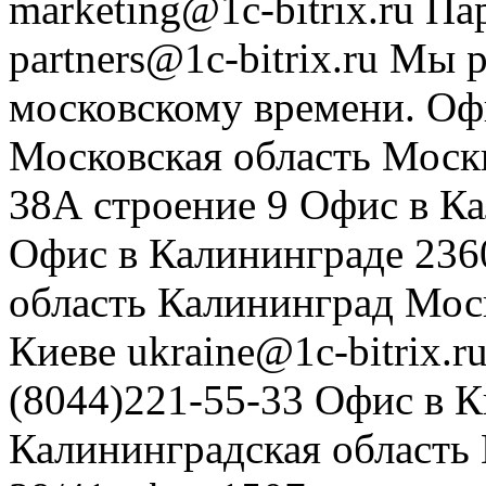
marketing@1c-bitrix.ru
Па
partners@1c-bitrix.ru
Мы р
московскому времени.
Оф
Московская область
Моск
38А строение 9
Офис в К
Офис в Калининграде
236
область
Калининград
Мос
Киеве
ukraine@1c-bitrix.r
(8044)221-55-33
Офис в К
Калининградская область