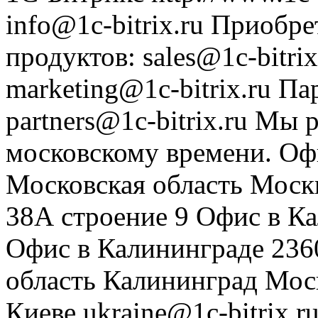
info@1c-bitrix.ru
Приобре
продуктов
:
sales@1c-bitrix
marketing@1c-bitrix.ru
Па
partners@1c-bitrix.ru
Мы р
московскому времени.
Оф
Московская область
Моск
38А строение 9
Офис в К
Офис в Калининграде
236
область
Калининград
Мос
Киеве
ukraine@1c-bitrix.r