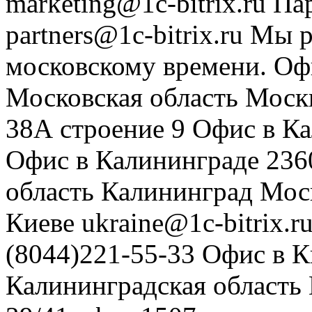
marketing@1c-bitrix.ru
Па
partners@1c-bitrix.ru
Мы р
московскому времени.
Оф
Московская область
Моск
38А строение 9
Офис в К
Офис в Калининграде
236
область
Калининград
Мос
Киеве
ukraine@1c-bitrix.r
(8044)221-55-33
Офис в К
Калининградская область