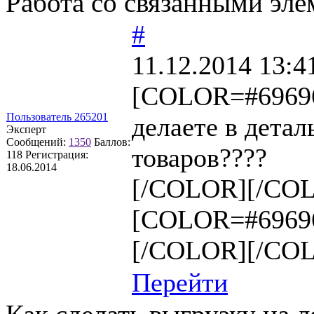
Работа со связанными эл
#
11.12.2014 13:4
[COLOR=#6969
Пользователь 265201
делаете в детал
Эксперт
Сообщений:
1350
Баллов:
товаров????
118
Регистрация:
18.06.2014
[/COLOR][/CO
[COLOR=#6969
[/COLOR][/CO
Перейти