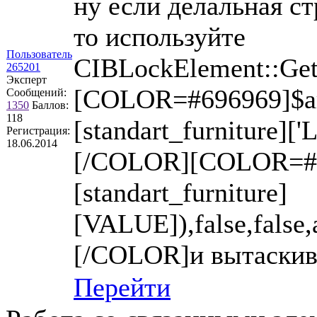
ну если делальная с
то используйте
Пользователь
CIBLockElement::Get
265201
Эксперт
[COLOR=#696969]$a
Сообщений:
1350
Баллов:
118
[standart_furniture]
Регистрация:
18.06.2014
[/COLOR][COLOR=#6
[standart_furniture]
[VALUE]),false,false
[/COLOR]и вытаскив
Перейти