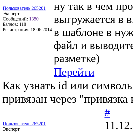
ну так в чем пр
Пользователь 265201
Эксперт
выгружается в в
Сообщений:
1350
Баллов:
118
в шаблоне в нуж
Регистрация:
18.06.2014
файл и выводите
разметке)
Перейти
Как узнать id или символ
привязан через "привязка 
#
11.12
Пользователь 265201
Эксперт