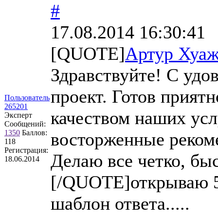
#
17.08.2014 16:30:41
[QUOTE]
Артур Хуаж
Здравствуйте! С удо
проект. Готов прият
Пользователь
265201
качеством наших усл
Эксперт
Сообщений:
1350
Баллов:
восторженные реком
118
Регистрация:
Делаю все четко, быс
18.06.2014
[/QUOTE]открываю 5-
шаблон ответа.....