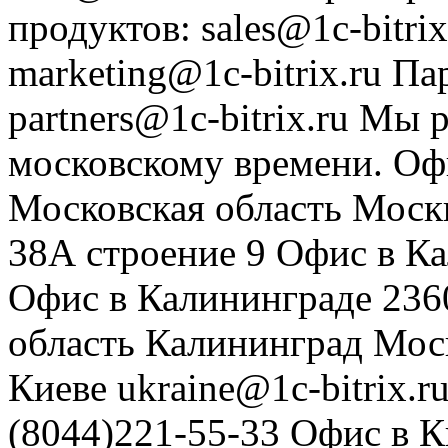
продуктов
:
sales@1c-bitrix
marketing@1c-bitrix.ru
Па
partners@1c-bitrix.ru
Мы р
московскому времени.
Оф
Московская область
Моск
38А строение 9
Офис в К
Офис в Калининграде
236
область
Калининград
Мос
Киеве
ukraine@1c-bitrix.r
(8044)221-55-33
Офис в К