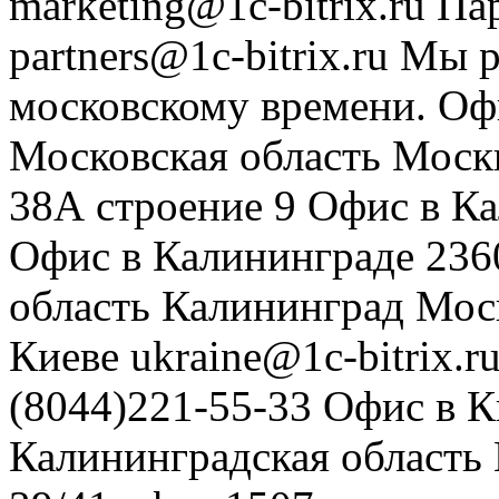
marketing@1c-bitrix.ru
Па
partners@1c-bitrix.ru
Мы р
московскому времени.
Оф
Московская область
Моск
38А строение 9
Офис в К
Офис в Калининграде
236
область
Калининград
Мос
Киеве
ukraine@1c-bitrix.r
(8044)221-55-33
Офис в К
Калининградская область