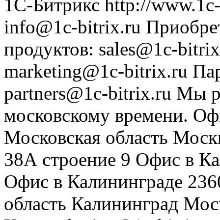
1С-Битрикс
http://www.1c-
info@1c-bitrix.ru
Приобре
продуктов
:
sales@1c-bitrix
marketing@1c-bitrix.ru
Па
partners@1c-bitrix.ru
Мы р
московскому времени.
Оф
Московская область
Моск
38А строение 9
Офис в К
Офис в Калининграде
236
область
Калининград
Мос