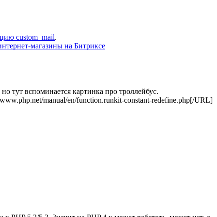
цию custom_mail
.
интернет-магазины на Битриксе
, но тут вспоминается картинка про троллейбус.
//www.php.net/manual/en/function.runkit-constant-redefine.php[/URL]