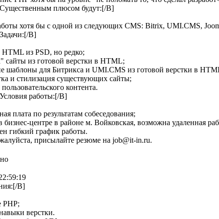
]Существенным плюсом будут:[/B]
аботы хотя бы с одной из следующих CMS: Bitrix, UMI.CMS, Joom
Задачи:[/B]
а HTML из PSD, но редко;
а" сайты из готовой верстки в HTML;
ие шаблоны для Битрикса и UMI.CMS из готовой верстки в HTM
тка и стилизация существующих сайты;
а пользовательского контента.
]Условия работы:[/B]
тная плата по результатам собеседования;
 в бизнес-центре в районе м. Войковская, возможна удаленная раб
ен гибкий график работы.
жалуйста, присылайте резюме на job@it-in.ru.
нно
22:59:19
ния:[/B]
е PHP;
 навыки верстки.