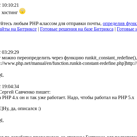
 10:10:21
 хостинг
уйтесь любым PHP-классом для отправки почты,
определив функ
айты на Битриксе
|
Готовые решения на базе Битрикса
|
Готовые 
 03:29:29
 можно переопределить через функцию runkit_constant_redefine()
//www.php.net/manual/en/function.runkit-constant-redefine.php]http:
QL
 19:04:34
ергей Савченко пишет:
а PHP 4.x он и так уже работает. Надо, чтобы работал на PHP 5.x
Ну, да, описался :)
QL