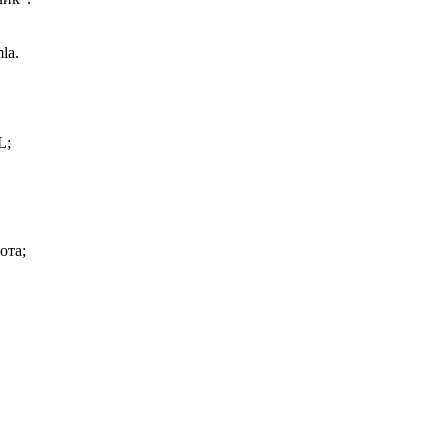
la.
L;
ота;