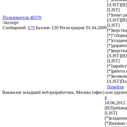
[/LIST][B
[LIST]
[*]опыт р
Пользователь 40370
[/LIST][B]
Эксперт
[LIST]
Сообщений:
679
Баллов:
120
Регистрация:
01.04.2009
[*]верстк
[*]"сборк
[*]создан
[*]дорабо
[*]верстк
[/LIST][B
[LIST]
[*]зарабо
[*]работа
[*]возмож
[/LIST]По
Перейти
Вакансия: младший веб-разработчик, Москва (офис) или удале
#
18.06.2012 
[B]Требова
[LIST]
[*]владени
[*]базовые