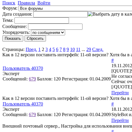
Поиск
Правила
Войти
Форум:
Дата создания:
Тема:
Сообщение:
Упорядочить:
Страницы:
Пред.
1
2
3
4
5
6
7
8
9
10
11
...
29
След.
Как в 12 версии поставить интерфейс 11-ой версии? Хотя бы в
#
19.11.2012
Пользователь 40370
[QUOTE]S
Эксперт
Не соглас
Сообщений:
679
Баллов:
120
Регистрация:
01.04.2009
Сейчас оч
[/QUOTE]Т
Перейти
Как в 12 версии поставить интерфейс 11-ой версии? Хотя бы в
Пользователь 40370
#
Эксперт
18.11.2012
Сообщений:
679
Баллов:
120
Регистрация:
01.04.2009
StyleBot 
Перейти
Внешний почтовый сервер., Настройка для использования вне
#