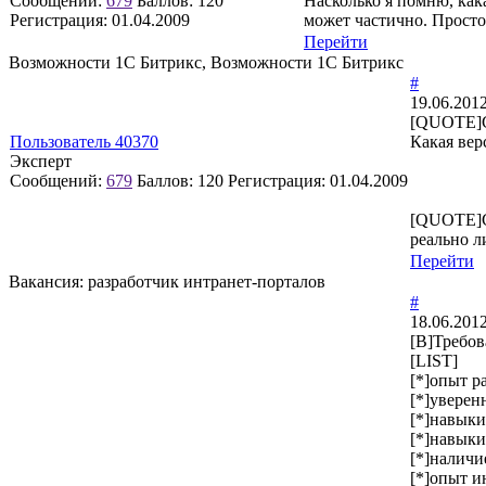
Сообщений:
679
Баллов:
120
Насколько я помню, кака
Регистрация:
01.04.2009
может частично. Просто 
Перейти
Возможности 1С Битрикс, Возможности 1С Битрикс
#
19.06.2012
[QUOTE]C
Пользователь 40370
Какая вер
Эксперт
Сообщений:
679
Баллов:
120
Регистрация:
01.04.2009
[QUOTE]C
реально л
Перейти
Вакансия: разработчик интранет-порталов
#
18.06.2012
[B]Требов
[LIST]
[*]опыт р
[*]уверенн
[*]навыки
[*]навыки
[*]наличи
[*]опыт и