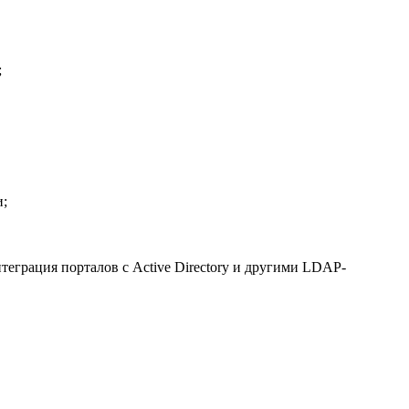
;
и;
теграция порталов с Active Directory и другими LDAP-