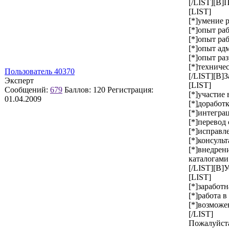
[/LIST][B]
[LIST]
[*]умение р
[*]опыт ра
[*]опыт раб
[*]опыт ад
[*]опыт раз
[*]техниче
Пользователь 40370
[/LIST][B]З
Эксперт
[LIST]
Сообщений:
679
Баллов:
120
Регистрация:
[*]участие 
01.04.2009
[*]доработ
[*]интегра
[*]перевод
[*]исправл
[*]консуль
[*]внедрен
каталогами
[/LIST][B]У
[LIST]
[*]заработн
[*]работа в
[*]возможе
[/LIST]
Пожалуйста