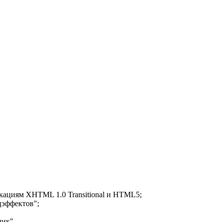
кациям XHTML 1.0 Transitional и HTML5;
ецэффектов";
чик".