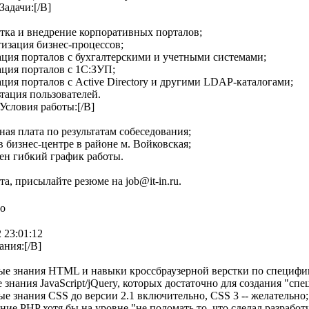
Задачи:[/B]
отка и внедрение корпоративных порталов;
тизация бизнес-процессов;
ация порталов с бухгалтерскими и учетными системами;
ация порталов с 1С:ЗУП;
ация порталов с Active Directory и другими LDAP-каталогами;
ьтация пользователей.
]Условия работы:[/B]
тная плата по результатам собеседования;
 в бизнес-центре в районе м. Войковская;
ен гибкий график работы.
а, присылайте резюме на job@it-in.ru.
но
 23:01:12
ания:[/B]
ые знания HTML и навыки кроссбраузерной верстки по специфи
е знания JavaScript/jQuery, которых достаточно для создания "сп
ые знания CSS до версии 2.1 включительно, CSS 3 -- желательно;
ние PHP хотя бы на уровне "не поломать то, что сделал разработ