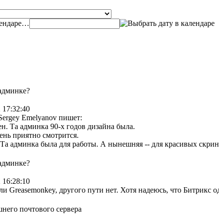
…
 админке?
 17:32:40
ergey Emelyanov пишет:
ен. Та админка 90-х годов дизайна была.
ень приятно смотрится.
а админка была для работы. А нынешняя -- для красивых скри
 админке?
 16:28:10
или Greasemonkey, другого пути нет. Хотя надеюсь, что Битрикс о
шнего почтового сервера