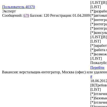
[/LIST][B]
Пользователь 40370
[LIST]
Эксперт
[*]разраб
Сообщений:
679
Баллов:
120
Регистрация:
01.04.2009
[*]автома
[*]интегр
[*]интегр
[*]интегр
[*]консул
[/LIST][B
[LIST]
[*]зарабо
[*]работа
[*]возмож
[/LIST]
Пожалуйст
Перейти
Вакансия: верстальщик-интегратор, Москва (офис) или удален
#
18.06.2012
[B]Требов
[LIST]
[*]отличн
[*]базовы
[*]отличн
[*]понима