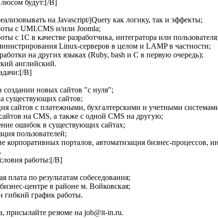
Плюсом будут:[/B]
еализовывать на Javascript/jQuery как логику, так и эффекты;
боты с UMI.CMS и/или Joomla;
оты с 1С в качестве разработчика, интегратора или пользователя
министрирования Linux-серверов в целом и LAMP в частности;
работки на других языках (Ruby, bash и C в первую очередь);
ский английский.
адачи:[/B]
в создании новых сайтов "с нуля";
ка существующих сайтов;
ция сайтов с платежными, бухгалтерскими и учетными системам
 сайтов на CMS, а также с одной CMS на другую;
ение ошибок в существующих сайтах;
тация пользователей;
ие корпоративных порталов, автоматизация бизнес-процессов, ин
.
словия работы:[/B]
ая плата по результатам собеседования;
 бизнес-центре в районе м. Войковская;
н гибкий график работы.
, присылайте резюме на job@it-in.ru.