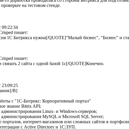
я-то доработка проводилась со стороны Битрикса для подготовки 
проверьте на тестовом стенде.
 09:22:34
risped пишет:
сия 1С Битрикса нужна[/QUOTE]"Малый бизнес", "Бизнес" и ст
risped пишет:
и связать 2 сайта с одной базой 1с[/QUOTE]Конечно.
 23:09:25
ания:[/B]
аботы с "1С-Битрикс: Корпоративный портал"
ое знание Bitrix API;
 администрирования Linux- и Windows-серверов;
 администрирования MySQL и Microsoft SQL Server;
е порталов, интернет-магазинов или сложных сайтов в портфоли
нтеграции с Active Directory и 1С:ЗУП.