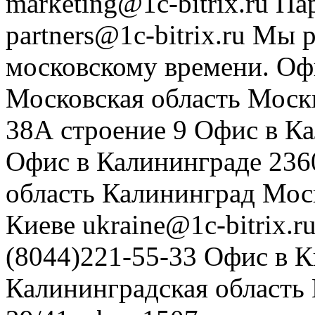
marketing@1c-bitrix.ru
Па
partners@1c-bitrix.ru
Мы р
московскому времени.
Оф
Московская область
Моск
38А строение 9
Офис в К
Офис в Калининграде
236
область
Калининград
Мос
Киеве
ukraine@1c-bitrix.r
(8044)221-55-33
Офис в К
Калининградская область