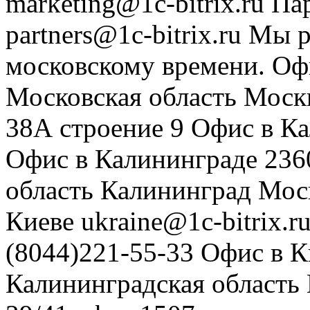
marketing@1c-bitrix.ru
Па
partners@1c-bitrix.ru
Мы р
московскому времени.
Оф
Московская область
Моск
38А строение 9
Офис в К
Офис в Калининграде
236
область
Калининград
Мос
Киеве
ukraine@1c-bitrix.r
(8044)221-55-33
Офис в К
Калининградская область