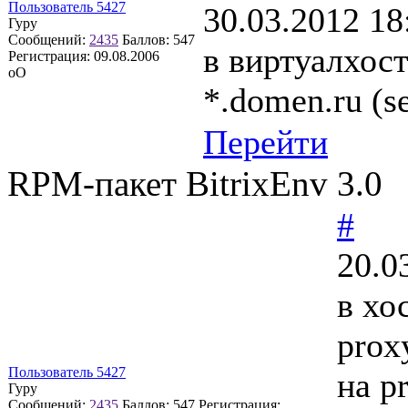
Пользователь 5427
30.03.2012 18
Гуру
Сообщений:
2435
Баллов:
547
в виртуалхост
Регистрация:
09.08.2006
оО
*.domen.ru (s
Перейти
RPM-пакет BitrixEnv 3.0
#
20.0
в хо
prox
Пользователь 5427
на p
Гуру
Сообщений:
2435
Баллов:
547
Регистрация: