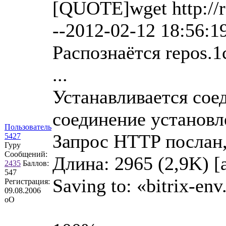
[QUOTE]wget http://re
--2012-02-12 18:56:19-
Распознаётся repos.1c
...
Устанавливается соеди
соединение установл
Пользователь
Запрос HTTP послан,
5427
Гуру
Сообщений:
Длина: 2965 (2,9K) [a
2435
Баллов:
547
Saving to: «bitrix-env
Регистрация:
09.08.2006
оО