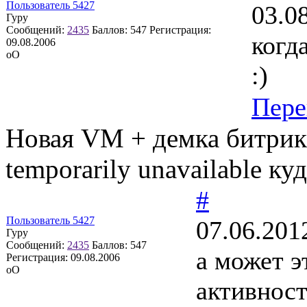
Пользователь 5427
03.0
Гуру
Сообщений:
2435
Баллов:
547
Регистрация:
когд
09.08.2006
оО
:)
Пере
Новая VM + демка битрикс
temporarily unavailable ку
#
Пользователь 5427
07.06.201
Гуру
Сообщений:
2435
Баллов:
547
а может э
Регистрация:
09.08.2006
оО
активност