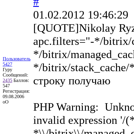
#
01.02.2012 19:46:29
[QUOTE]Nikolay Ryz
apc.filters="-*/bitrix
*/bitrix/managed_cach
Пользователь
*/bitrix/stack_cache
5427
Гуру
Сообщений:
строку получаю
2435
Баллов:
547
Регистрация:
09.08.2006
оО
PHP Warning: Unkno
invalid expression '/(*
*\\/bitrix\\/managed_c