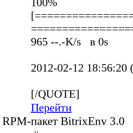
100%
[===============
­===============
965 --.-K/s в 0s
2012-02-12 18:56:20 (
[/QUOTE]
Перейти
RPM-пакет BitrixEnv 3.0