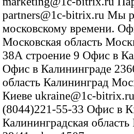
marketing@1c-bitrix.ru
Па
partners@1c-bitrix.ru
Мы р
московскому времени.
Оф
Московская область
Моск
38А строение 9
Офис в К
Офис в Калининграде
236
область
Калининград
Мос
Киеве
ukraine@1c-bitrix.r
(8044)221-55-33
Офис в К
Калининградская область